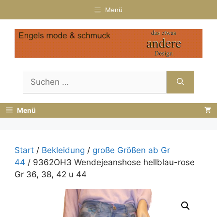
Zum
Menü
Inhalt
springen
Suchen
nach:
Menü
Start
/
Bekleidung
/
große Größen ab Gr
44
/ 9362OH3 Wendejeanshose hellblau-rose
Gr 36, 38, 42 u 44