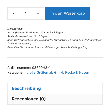
n
a
-
+
In den Warenkorb
t
9362OH3
i
Wendejeanshose
v
hellblau-
Liefertermin:
Inland (Deutschland) innerhalb von 2 – 3 Tagen
e
rose
Ausland innerhalb von 5 – 7 Tagen
:
Gr
nach Vertragsschluss (bei vereinbarter Vorauszahlung nach dem Zeitpunkt Ihrer
Zahlungsanweisung).
36,
Beachten Sie, dass an Sonn- und Feiertagen keine Zustellung erfolgt.
38,
42
u
Artikelnummer:
9362OH3-1
44
Kategorien:
große Größen ab Gr 44
,
Röcke & Hosen
Menge
Beschreibung
Rezensionen (0)