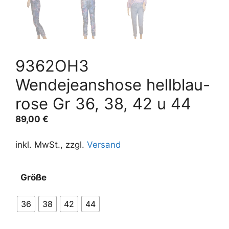
9362OH3
Wendejeanshose hellblau-
rose Gr 36, 38, 42 u 44
89,00
€
inkl. MwSt., zzgl.
Versand
A
Größe
l
t
36
38
42
44
e
r