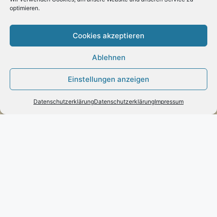
optimieren.
Poststraße 73 – D-66663 – Merzig
Telefon:
0049(0)6861-790096
Cookies akzeptieren
Fax:
0049(0)6861-790497
Handy:
0049(0)170-3432525
Ablehnen
engels-mode-schmuck@web.de
Einstellungen anzeigen
Öffnungszeiten:
Datenschutzerklärung
Datenschutzerklärung
Impressum
Montag: 10 – 13 Uhr
Dienstag bis Freitag: 10 – 13 und 14 – 17 Uhr
Samstag: 10 – 13 Uhr
Vertrag widerrufen