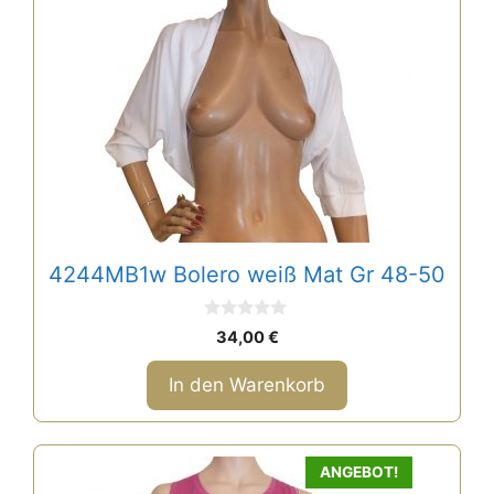
4244MB1w Bolero weiß Mat Gr 48-50
0
34,00
€
v
o
n
In den Warenkorb
5
ANGEBOT!