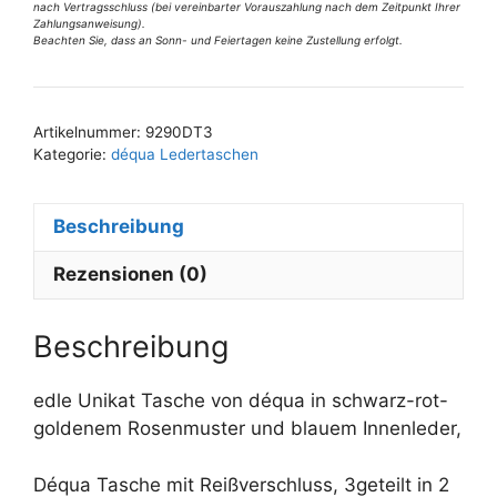
schwarz-
nach Vertragsschluss (bei vereinbarter Vorauszahlung nach dem Zeitpunkt Ihrer
n
Zahlungsanweisung).
rot-
a
Beachten Sie, dass an Sonn- und Feiertagen keine Zustellung erfolgt.
gold
t
Rose
i
Menge
v
Artikelnummer:
9290DT3
e
Kategorie:
déqua Ledertaschen
:
Beschreibung
Rezensionen (0)
Beschreibung
edle Unikat Tasche von déqua in schwarz-rot-
goldenem Rosenmuster und blauem Innenleder,
Déqua Tasche mit Reißverschluss, 3geteilt in 2