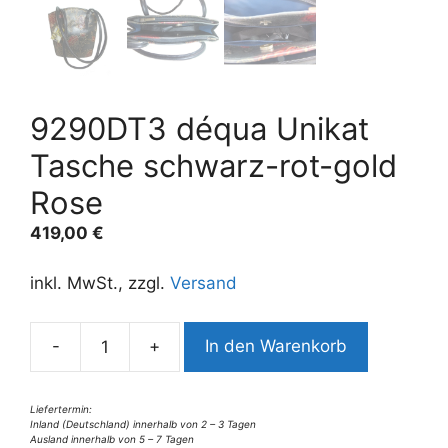
9290DT3 déqua Unikat
Tasche schwarz-rot-gold
Rose
419,00
€
inkl. MwSt., zzgl.
Versand
A
-
+
In den Warenkorb
9290DT3
l
déqua
t
Unikat
e
Liefertermin:
Inland (Deutschland) innerhalb von 2 – 3 Tagen
Tasche
r
Ausland innerhalb von 5 – 7 Tagen