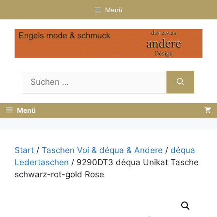
Zum
Menü
Inhalt
springen
Suchen
nach:
Menü
Start
/
Taschen Voi & déqua & Andere
/
déqua
Ledertaschen
/ 9290DT3 déqua Unikat Tasche
schwarz-rot-gold Rose