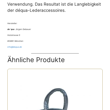
Verwendung. Das Resultat ist die Langlebigkeit
der déqua-Lederaccessoires.
Hersteller:
de´qua
Jürgen Gebauer
Holzstrasse 5
80469 München
info@dequa.de
Ähnliche Produkte