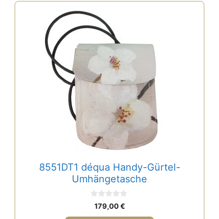
8551DT1 déqua Handy-Gürtel-
Umhängetasche
0
179,00
€
v
o