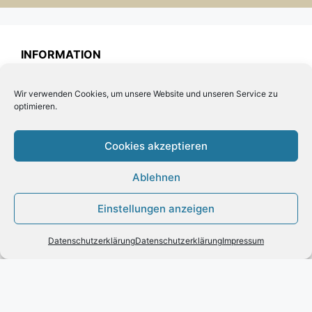
INFORMATION
Impressum
Wir verwenden Cookies, um unsere Website und unseren Service zu
Zahlung und Versand
optimieren.
Allgemeine Geschäftsbedingungen und
Kundeninformationen
Cookies akzeptieren
Datenschutzerklärung
Ablehnen
KUNDENSERVICE
Einstellungen anzeigen
Kontakt
Widerrufsrecht für Verbraucher
Datenschutzerklärung
Datenschutzerklärung
Impressum
Leder Handtaschen von VOI
Vertrag widerrufen