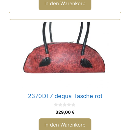
n
In den Warenkorb
5
2370DT7 dequa Tasche rot
0
329,00
€
v
o
n
In den Warenkorb
5