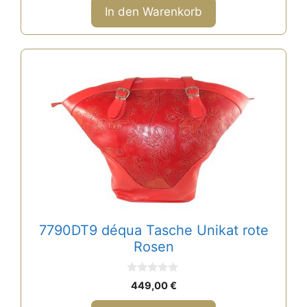
n
In den Warenkorb
5
7790DT9 déqua Tasche Unikat rote
Rosen
0
449,00
€
v
o