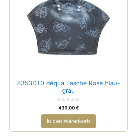
8353DT0 déqua Tasche Rose blau-
grau
0
439,00
€
v
o
n
In den Warenkorb
5