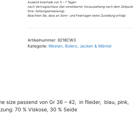
in
Ausland innerhalb von 5 – 7 Tagen
:
verschiedenen
nach Vertragsschluss (bei vereinbarter Vorauszahlung nach dem Zeitpunk
Ihrer Zahlungsanweisung).
Farben
Beachten Sie, dass an Sonn- und Feiertagen keine Zustellung erfolgt.
Gr
36-
42
Artikelnummer:
9218CW3
Menge
Kategorie:
Westen, Bolero, Jacken & Mäntel
e size passend von Gr 36 – 42, in flieder, blau, pink,
tzung: 70 % Viskose, 30 % Seide