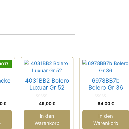
BOT!
acke
4031BB2 Bolero
6978BB7b
Luxuar Gr 52
Bolero Gr 36
0
0
rünglicher
Aktueller
00
€
49,00
€
64,00
€
v
v
s
Preis
o
o
n
n
ist:
In den
In den
5
5
0 €
54,00 €.
b
Warenkorb
Warenkorb