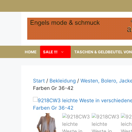
Zum
Inhalt
springen
HOME
SALE !!!
TASCHEN & GELDBEUTEL VON 
Start
/
Bekleidung
/
Westen, Bolero, Jack
Farben Gr 36-42