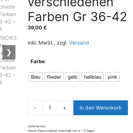
verschiedenen
Farben Gr 36-42
39,00
€
inkl. MwSt., zzgl.
Versand
❯
A
Farbe
l
t
Blau
flieder
gelb
hellblau
pink
e
r
n
a
-
+
In den Warenkorb
t
9218CW3
i
leichte
v
Weste
Liefertermin:
Inland (Deutschland) innerhalb von 2 – 3 Tagen
e