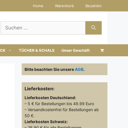
Home
Warenkorb
Bezahlen
Suchen
nach:
UCK
TÜCHER & SCHALS
Unser Geschäft
Bitte beachten Sie unsere
AGB
.
Lieferkosten:
Lieferkosten
Deutschland:
– 5 € für Bestellungen bis 49.99 Euro
– Versandkostenfrei für Bestellungen ab
50 €.
Lieferkosten
Schweiz:
– 26.90 € für alle Bestellungen