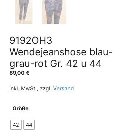
9192OH3
Wendejeanshose blau-
grau-rot Gr. 42 u 44
89,00
€
inkl. MwSt., zzgl.
Versand
A
Größe
l
t
42
44
e
r