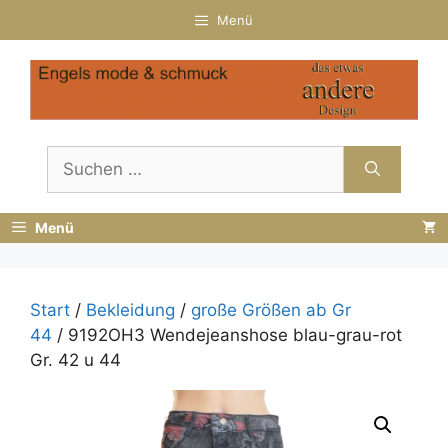
Zum
Menü
Inhalt
springen
Suchen
nach:
Menü
Start
/
Bekleidung
/
große Größen ab Gr
44
/ 9192OH3 Wendejeanshose blau-grau-rot
Gr. 42 u 44