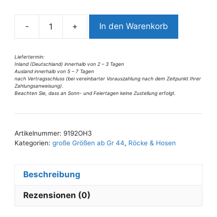
n
a
-
+
In den Warenkorb
t
9192OH3
i
Wendejeanshose
v
blau-
Liefertermin:
Inland (Deutschland) innerhalb von 2 – 3 Tagen
e
grau-
Ausland innerhalb von 5 – 7 Tagen
:
rot
nach Vertragsschluss (bei vereinbarter Vorauszahlung nach dem Zeitpunkt Ihrer
Zahlungsanweisung).
Gr.
Beachten Sie, dass an Sonn- und Feiertagen keine Zustellung erfolgt.
42
u
44
Artikelnummer:
9192OH3
Menge
Kategorien:
große Größen ab Gr 44
,
Röcke & Hosen
Beschreibung
Rezensionen (0)