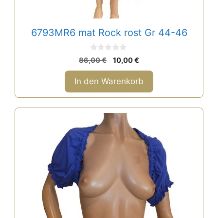
6793MR6 mat Rock rost Gr 44-46
0
Ursprünglicher
Aktueller
86,00
€
10,00
€
v
Preis
Preis
o
n
war:
ist:
In den Warenkorb
5
86,00 €
10,00 €.
Dieses
Produkt
weist
mehrere
Varianten
auf.
Die
Optionen
können