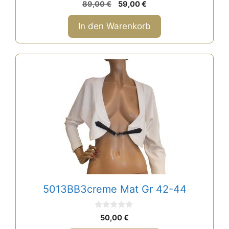
0
Ursprünglicher
Aktueller
89,00
€
59,00
€
v
Preis
Preis
o
n
war:
ist:
In den Warenkorb
5
89,00 €
59,00 €.
5013BB3creme Mat Gr 42-44
0
50,00
€
v