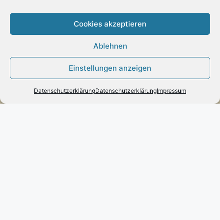
Cookies akzeptieren
Ablehnen
Kontakt
Engels mode & schmuck
Einstellungen anzeigen
Poststraße 73 – D-66663 – Merzig
Datenschutzerklärung
Datenschutzerklärung
Impressum
Telefon:
0049(0)6861-790096
Fax:
0049(0)6861-790497
Handy:
0049(0)170-3432525
engels-mode-schmuck@web.de
Öffnungszeiten:
Montag: 10 – 13 Uhr
Dienstag bis Freitag: 10 – 13 und 14 – 17 Uhr
Samstag: 10 – 13 Uhr