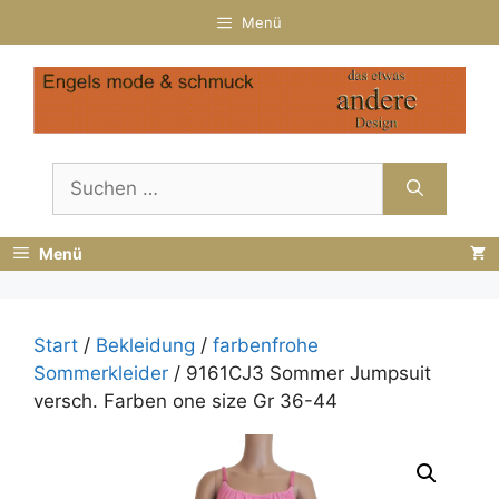
Zum
Menü
Inhalt
springen
Suchen
nach:
Menü
Start
/
Bekleidung
/
farbenfrohe
Sommerkleider
/ 9161CJ3 Sommer Jumpsuit
versch. Farben one size Gr 36-44