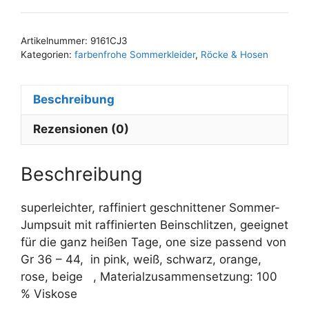
Gr
36-
Artikelnummer:
9161CJ3
44
Kategorien:
farbenfrohe Sommerkleider
,
Röcke & Hosen
Menge
Beschreibung
Rezensionen (0)
Beschreibung
superleichter, raffiniert geschnittener Sommer-
Jumpsuit mit raffinierten Beinschlitzen, geeignet
für die ganz heißen Tage, one size passend von
Gr 36 – 44, in pink, weiß, schwarz, orange,
rose, beige , Materialzusammensetzung: 100
% Viskose