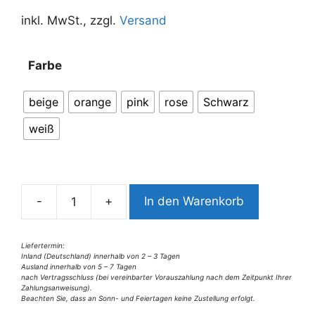
inkl. MwSt., zzgl.
Versand
A
Farbe
l
t
beige
orange
pink
rose
Schwarz
e
r
weiß
n
a
t
i
-
+
In den Warenkorb
9161CJ3
v
Sommer
e
Jumpsuit
Liefertermin:
:
Inland (Deutschland) innerhalb von 2 – 3 Tagen
versch.
Ausland innerhalb von 5 – 7 Tagen
Farben
nach Vertragsschluss (bei vereinbarter Vorauszahlung nach dem Zeitpunkt Ihrer
Zahlungsanweisung).
one
Beachten Sie, dass an Sonn- und Feiertagen keine Zustellung erfolgt.
size