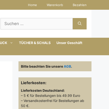
Home
Warenkorb
Bezahlen
Suchen
nach:
MUCK
TÜCHER & SCHALS
Unser Geschäft
Bitte beachten Sie unsere
AGB
.
Lieferkosten:
Lieferkosten
Deutschland:
– 5 € für Bestellungen bis 49.99 Euro
– Versandkostenfrei für Bestellungen ab
50 €.