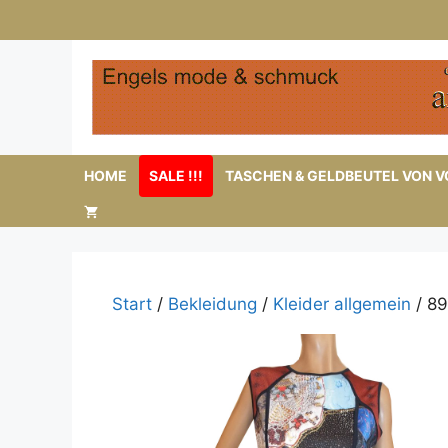
Zum
Inhalt
springen
HOME
SALE !!!
TASCHEN & GELDBEUTEL VON VO
Start
/
Bekleidung
/
Kleider allgemein
/ 89