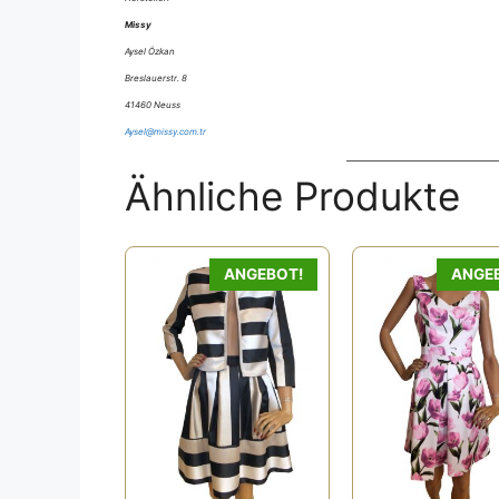
Missy
Aysel Özkan
Breslauerstr. 8
41460 Neuss
Aysel@missy.com.tr
Ähnliche Produkte
ANGEBOT!
ANGE