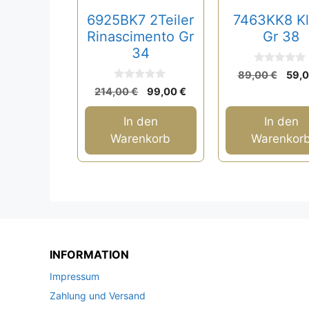
6925BK7 2Teiler
7463KK8 Kl
Rinascimento Gr
Gr 38
34
0
Ursp
89,00
€
59,
v
0
Prei
Ursprünglicher
Aktueller
o
214,00
€
99,00
€
v
n
war:
Preis
Preis
o
5
n
89,0
war:
ist:
In den
In den
5
214,00 €
99,00 €.
Warenkorb
Warenkor
INFORMATION
Impressum
Zahlung und Versand