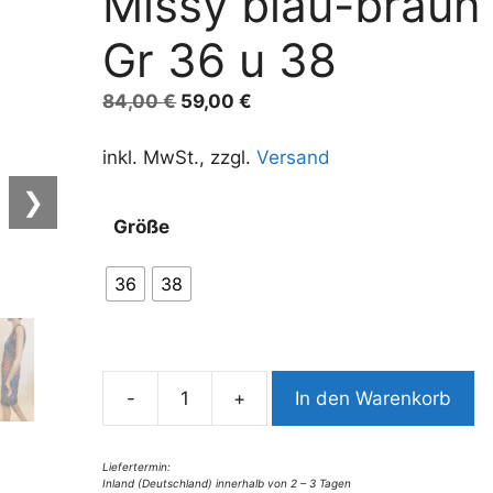
Missy blau-braun
Gr 36 u 38
Ursprünglicher
Aktueller
84,00
€
59,00
€
Preis
Preis
war:
ist:
inkl. MwSt., zzgl.
Versand
84,00 €
59,00 €.
❯
A
Größe
l
t
36
38
e
r
n
a
-
+
In den Warenkorb
t
8916MK2
i
Kleid
v
Missy
Liefertermin:
Inland (Deutschland) innerhalb von 2 – 3 Tagen
e
blau-