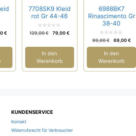
eid
7708SK9 Kleid
6988BK7
rot Gr 44-46
Rinascimento Gr
38-40
0
rünglicher
Aktueller
Ursprünglicher
Aktueller
00
€
129,00
€
79,00
€
v
0
s
Preis
Preis
Preis
Ursprüngl
Ak
o
99,00
€
69,00
€
v
n
ist:
war:
ist:
Preis
Pr
o
5
n
0 €
59,00 €.
129,00 €
79,00 €.
war:
ist
In den
In den
5
99,00 €
69
b
Warenkorb
Warenkorb
KUNDENSERVICE
Kontakt
Widerrufsrecht für Verbraucher