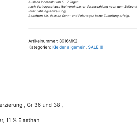
Ausland innerhalb von 5 – 7 Tagen
:
braun
nach Vertragsschluss (bei vereinbarter Vorauszahlung nach dem Zeitpunk
Ihrer Zahlungsanweisung).
Gr
Beachten Sie, dass an Sonn- und Feiertagen keine Zustellung erfolgt.
36
u
38
Artikelnummer:
8916MK2
Menge
Kategorien:
Kleider allgemein
,
SALE !!!
erzierung , Gr 36 und 38 ,
, 11 % Elasthan