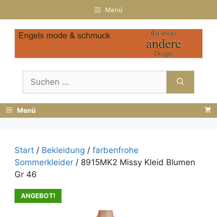
Zum
Menü
Inhalt
springen
Suchen
nach:
Menü
Start
/
Bekleidung
/
farbenfrohe
Sommerkleider
/ 8915MK2 Missy Kleid Blumen
Gr 46
ANGEBOT!