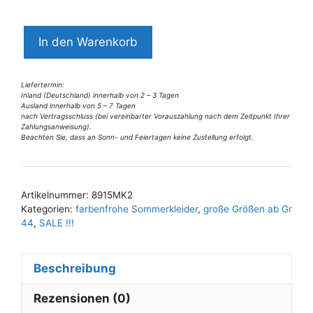
8915MK2
In den Warenkorb
Missy
Kleid
Blumen
Liefertermin:
Inland (Deutschland) innerhalb von 2 – 3 Tagen
Gr
Ausland innerhalb von 5 – 7 Tagen
nach Vertragsschluss (bei vereinbarter Vorauszahlung nach dem Zeitpunkt Ihrer
46
Zahlungsanweisung).
Menge
Beachten Sie, dass an Sonn- und Feiertagen keine Zustellung erfolgt.
A
l
t
Artikelnummer:
8915MK2
e
Kategorien:
farbenfrohe Sommerkleider
,
große Größen ab Gr
r
44
,
SALE !!!
n
a
Beschreibung
t
i
Rezensionen (0)
v