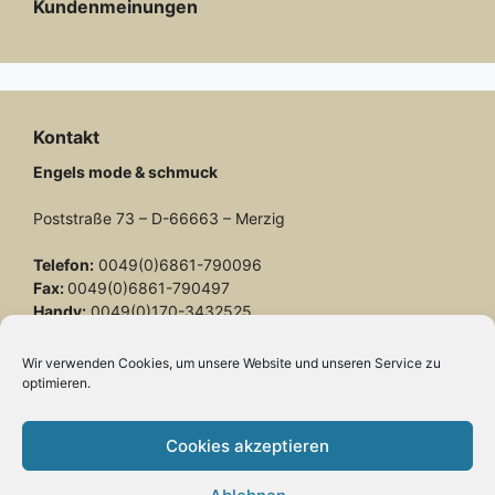
Kundenmeinungen
Kontakt
Engels mode & schmuck
Poststraße 73 – D-66663 – Merzig
Telefon:
0049(0)6861-790096
Fax:
0049(0)6861-790497
Handy:
0049(0)170-3432525
engels-mode-schmuck@web.de
Wir verwenden Cookies, um unsere Website und unseren Service zu
optimieren.
Öffnungszeiten:
Montag: 10 – 13 Uhr
Cookies akzeptieren
Dienstag bis Freitag: 10 – 13 und 14 – 17 Uhr
Samstag: 10 – 13 Uhr