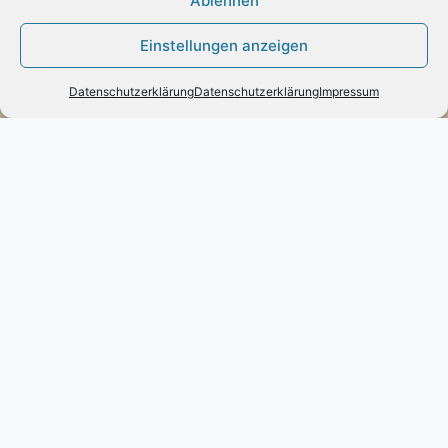
Ablehnen
Einstellungen anzeigen
Datenschutzerklärung
Datenschutzerklärung
Impressum
Vertrag widerrufen
INFORMATION
Impressum
Zahlung und Versand
Allgemeine Geschäftsbedingungen und
Kundeninformationen
Datenschutzerklärung