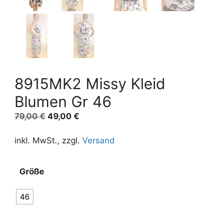
8915MK2 Missy Kleid
Blumen Gr 46
Ursprünglicher
Aktueller
79,00
€
49,00
€
Preis
Preis
war:
ist:
inkl. MwSt., zzgl.
Versand
79,00 €
49,00 €.
Größe
46