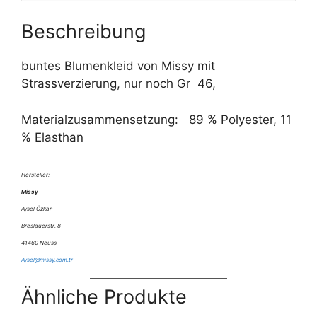
e
Beschreibung
:
buntes Blumenkleid von Missy mit
Strassverzierung, nur noch Gr 46,
Materialzusammensetzung: 89 % Polyester, 11
% Elasthan
Hersteller:
Missy
Aysel Özkan
Breslauerstr. 8
41460 Neuss
Aysel@missy.com.tr
Ähnliche Produkte