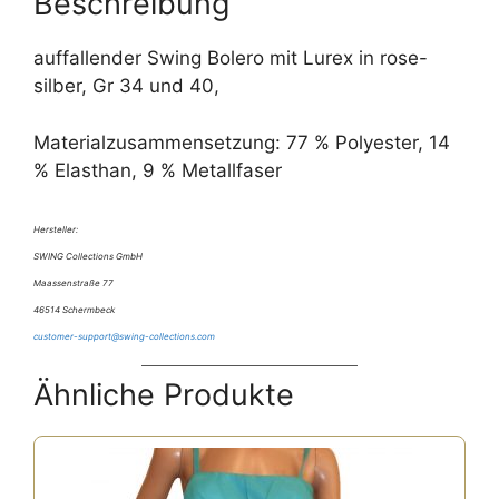
Beschreibung
auffallender Swing Bolero mit Lurex in rose-
silber, Gr 34 und 40,
Materialzusammensetzung: 77 % Polyester, 14
% Elasthan, 9 % Metallfaser
Hersteller:
SWING Collections GmbH
Maassenstraße 77
46514 Schermbeck
customer-support@swing-collections.com
Ähnliche Produkte