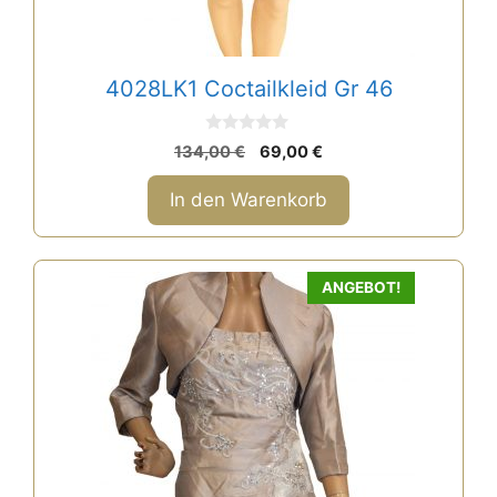
4028LK1 Coctailkleid Gr 46
0
Ursprünglicher
Aktueller
134,00
€
69,00
€
v
Preis
Preis
o
n
war:
ist:
In den Warenkorb
5
134,00 €
69,00 €.
ANGEBOT!