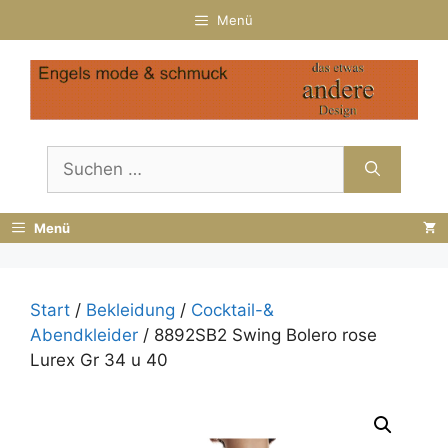
Zum
Menü
Inhalt
springen
Suchen
nach:
Menü
Start
/
Bekleidung
/
Cocktail-&
Abendkleider
/ 8892SB2 Swing Bolero rose
Lurex Gr 34 u 40