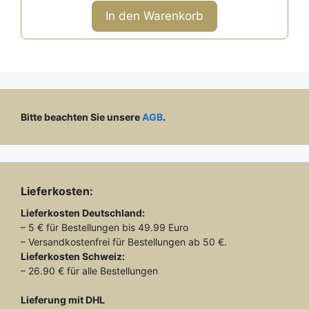
o
n
war:
ist:
In den Warenkorb
5
214,00 €
99,00 €.
Bitte beachten Sie unsere
AGB
.
Lieferkosten:
Lieferkosten
Deutschland:
– 5 € für Bestellungen bis 49.99 Euro
– Versandkostenfrei für Bestellungen ab 50 €.
Lieferkosten
Schweiz:
– 26.90 € für alle Bestellungen
Lieferung mit DHL