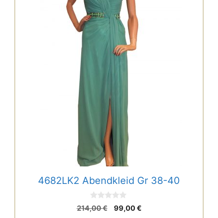
4682LK2 Abendkleid Gr 38-40
0
Ursprünglicher
Aktueller
214,00
€
99,00
€
v
Preis
Preis