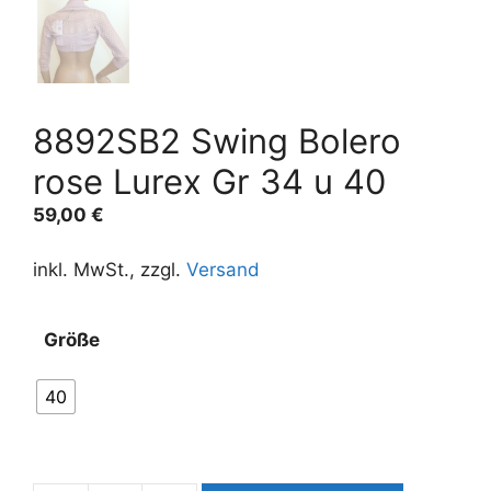
8892SB2 Swing Bolero
rose Lurex Gr 34 u 40
59,00
€
inkl. MwSt., zzgl.
Versand
A
Größe
l
t
40
e
r
n
a