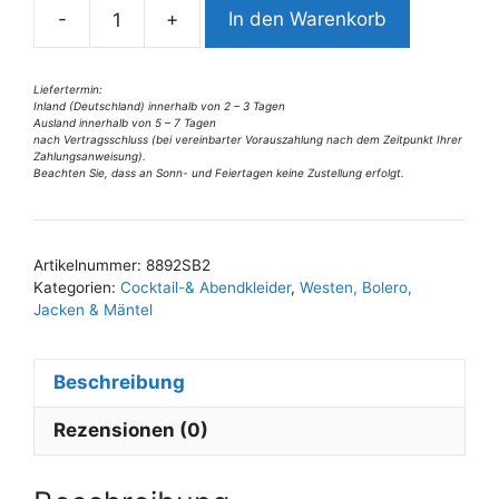
-
+
In den Warenkorb
t
8892SB2
i
Swing
v
Bolero
Liefertermin:
Inland (Deutschland) innerhalb von 2 – 3 Tagen
e
rose
Ausland innerhalb von 5 – 7 Tagen
:
Lurex
nach Vertragsschluss (bei vereinbarter Vorauszahlung nach dem Zeitpunkt Ihrer
Zahlungsanweisung).
Gr
Beachten Sie, dass an Sonn- und Feiertagen keine Zustellung erfolgt.
34
u
40
Artikelnummer:
8892SB2
Menge
Kategorien:
Cocktail-& Abendkleider
,
Westen, Bolero,
Jacken & Mäntel
Beschreibung
Rezensionen (0)