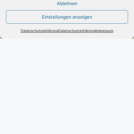
Ablehnen
Engels mode & schmuck
Einstellungen anzeigen
Poststraße 73 – D-66663 – Merzig
Telefon:
0049(0)6861-790096
Datenschutzerklärung
Datenschutzerklärung
Impressum
Fax:
0049(0)6861-790497
Handy:
0049(0)170-3432525
engels-mode-schmuck@web.de
Öffnungszeiten:
Montag: 10 – 13 Uhr
Dienstag bis Freitag: 10 – 13 und 14 – 17 Uhr
Samstag: 10 – 13 Uhr
Vertrag widerrufen