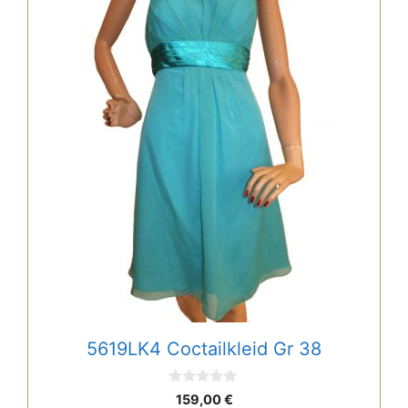
5619LK4 Coctailkleid Gr 38
0
159,00
€
v