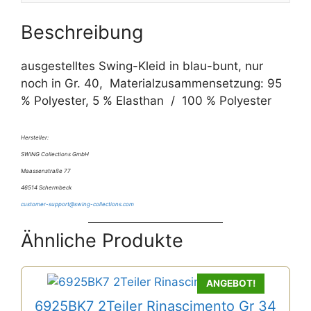
v
e
Beschreibung
:
ausgestelltes Swing-Kleid in blau-bunt, nur
noch in Gr. 40, Materialzusammensetzung: 95
% Polyester, 5 % Elasthan / 100 % Polyester
Hersteller:
SWING Collections GmbH
Maassenstraße 77
46514 Schermbeck
customer-support@swing-collections.com
Ähnliche Produkte
ANGEBOT!
6925BK7 2Teiler Rinascimento Gr 34