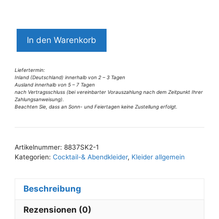
8836SK2
In den Warenkorb
Swing
Kleid
blau-
Liefertermin:
Inland (Deutschland) innerhalb von 2 – 3 Tagen
bunt
Ausland innerhalb von 5 – 7 Tagen
nach Vertragsschluss (bei vereinbarter Vorauszahlung nach dem Zeitpunkt Ihrer
Gr.
Zahlungsanweisung).
40
Beachten Sie, dass an Sonn- und Feiertagen keine Zustellung erfolgt.
A
Menge
l
t
Artikelnummer:
8837SK2-1
e
Kategorien:
Cocktail-& Abendkleider
,
Kleider allgemein
r
n
Beschreibung
a
t
Rezensionen (0)
i