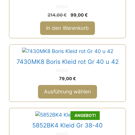
0
Ursprünglicher
Aktueller
214,00
€
99,00
€
v
Preis
Preis
o
n
war:
ist:
In den Warenkorb
5
214,00 €
99,00 €.
Dieses
Produkt
7430MK8 Boris Kleid rot Gr 40 u 42
weist
mehrere
0
79,00
€
Varianten
v
o
auf.
n
Ausführung wählen
5
Die
Optionen
können
ANGEBOT!
auf
5852BK4 Kleid Gr 38-40
der
Produktseite