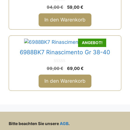
gewählt
0
Ursprünglicher
Aktueller
94,00
€
59,00
€
v
werden
Preis
Preis
o
n
war:
ist:
In den Warenkorb
5
94,00 €
59,00 €.
ANGEBOT!
6988BK7 Rinascimento Gr 38-40
0
Ursprünglicher
Aktueller
99,00
€
69,00
€
v
Preis
Preis
o
n
war:
ist:
In den Warenkorb
5
99,00 €
69,00 €.
Bitte beachten Sie unsere
AGB
.