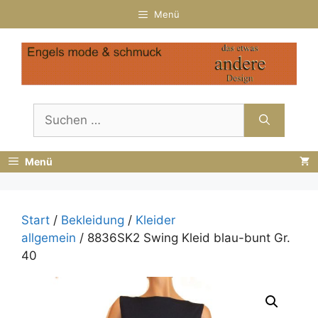
Zum
Menü
Inhalt
springen
Suchen
nach:
Menü
Start
/
Bekleidung
/
Kleider
allgemein
/ 8836SK2 Swing Kleid blau-bunt Gr.
40