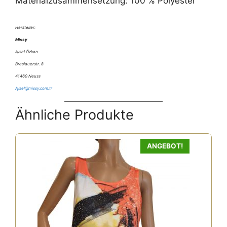
Materialzusammensetzung: 100 % Polyester
Hersteller:
Missy
Aysel Özkan
Breslauerstr. 8
41460 Neuss
Aysel@missy.com.tr
Ähnliche Produkte
ANGEBOT!