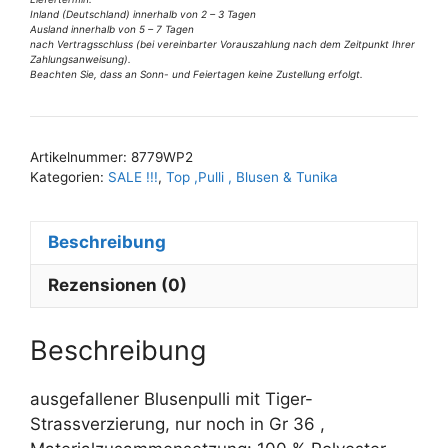
Tiger
Inland (Deutschland) innerhalb von 2 – 3 Tagen
Gr
Ausland innerhalb von 5 – 7 Tagen
nach Vertragsschluss (bei vereinbarter Vorauszahlung nach dem Zeitpunkt Ihrer
36
Zahlungsanweisung).
Menge
Beachten Sie, dass an Sonn- und Feiertagen keine Zustellung erfolgt.
A
l
t
Artikelnummer:
8779WP2
e
Kategorien:
SALE !!!
,
Top ,Pulli , Blusen & Tunika
r
n
Beschreibung
a
t
Rezensionen (0)
i
v
e
Beschreibung
:
ausgefallener Blusenpulli mit Tiger-
Strassverzierung, nur noch in Gr 36 ,