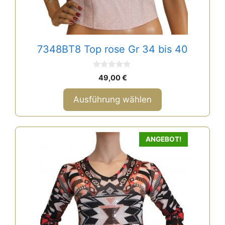
werden
7348BT8 Top rose Gr 34 bis 40
0
49,00
€
v
o
n
Ausführung wählen
5
ANGEBOT!