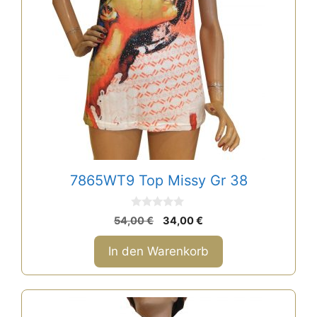
7865WT9 Top Missy Gr 38
0
Ursprünglicher
Aktueller
54,00
€
34,00
€
v
Preis
Preis
o
n
war:
ist:
In den Warenkorb
5
54,00 €
34,00 €.