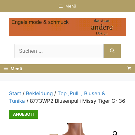
Zum
Menü
Inhalt
springen
Suchen
nach:
Menü
Start
/
Bekleidung
/
Top ,Pulli , Blusen &
Tunika
/ 8773WP2 Blusenpulli Missy Tiger Gr 36
ANGEBOT!