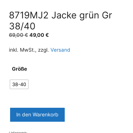
8719MJ2 Jacke grün Gr
38/40
Ursprünglicher
Aktueller
69,00
€
49,00
€
Preis
Preis
war:
ist:
inkl. MwSt., zzgl.
Versand
69,00 €
49,00 €.
Größe
38-40
8719MJ2
In den Warenkorb
Jacke
grün
Liefertermin: