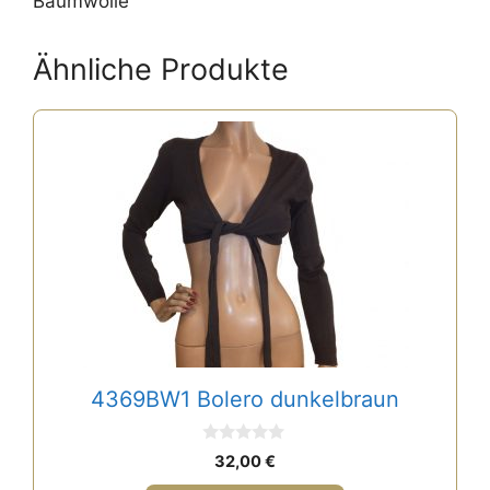
Baumwolle
Ähnliche Produkte
4369BW1 Bolero dunkelbraun
0
32,00
€
v
o