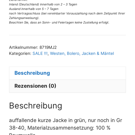
Gr
Inland (Deutschland) innerhalb von 2 – 3 Tagen
38/40
Ausland innerhalb von 5 – 7 Tagen
nach Vertragsschluss (bei vereinbarter Vorauszahlung nach dem Zeitpunkt Ihrer
Menge
Zahlungsanweisung).
Beachten Sie, dass an Sonn- und Feiertagen keine Zustellung erfolgt.
A
l
t
Artikelnummer:
8719MJ2
e
Kategorien:
SALE !!!
,
Westen, Bolero, Jacken & Mäntel
r
n
Beschreibung
a
t
Rezensionen (0)
i
v
e
Beschreibung
:
auffallende kurze Jacke in grün, nur noch in Gr
38-40, Materialzusammensetzung: 100 %