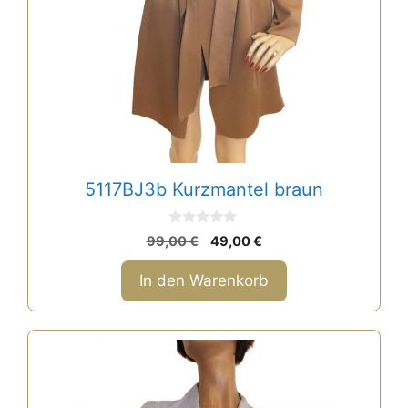
5117BJ3b Kurzmantel braun
0
Ursprünglicher
Aktueller
99,00
€
49,00
€
v
Preis
Preis
o
n
war:
ist:
In den Warenkorb
5
99,00 €
49,00 €.