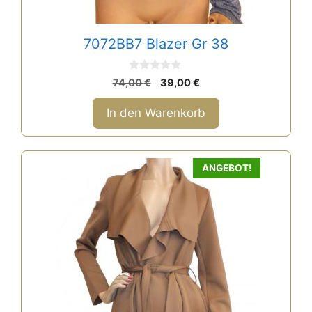
7072BB7 Blazer Gr 38
0
Ursprünglicher
Aktueller
74,00
€
39,00
€
v
Preis
Preis
o
n
war:
ist:
In den Warenkorb
5
74,00 €
39,00 €.
ANGEBOT!