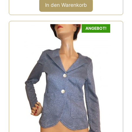
n
In den Warenkorb
5
ANGEBOT!