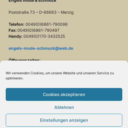
Engels mode & schmuck
Poststraße 73 – D-66663 – Merzig
Telefon:
0049(0)6861-790096
Fax:
0049(0)6861-790497
Handy:
0049(0)170-3432525
engels-mode-schmuck@web.de
Öffnungszeiten:
Montag: 10 – 13 Uhr
Dienstag bis Freitag: 10 – 13 und 14 – 17 Uhr
Wir verwenden Cookies, um unsere Website und unseren Service zu
Samstag: 10 – 13 Uhr
optimieren.
Cookies akzeptieren
Ablehnen
Vertrag widerrufen
Einstellungen anzeigen