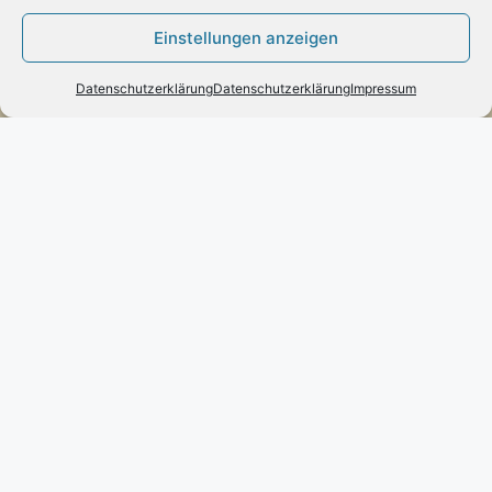
Zahlung:
Einstellungen anzeigen
– Paypal
– Vorab-Überweisung
Datenschutzerklärung
Datenschutzerklärung
Impressum
– Amazon Pay
Kundenmeinungen
Kontakt
Engels mode & schmuck
Poststraße 73 – D-66663 – Merzig