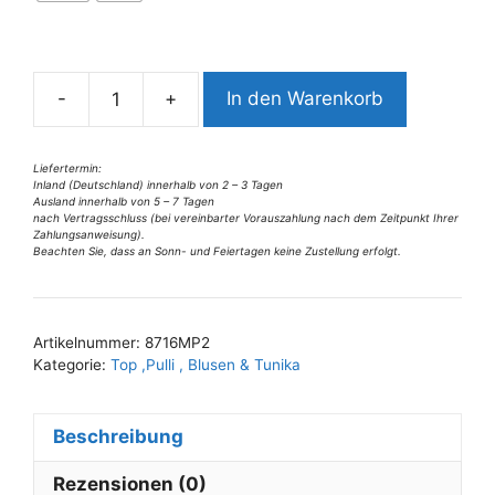
r
n
a
-
+
In den Warenkorb
t
8716MP2
i
Pulli
v
versch.
Liefertermin:
Inland (Deutschland) innerhalb von 2 – 3 Tagen
e
Farben
Ausland innerhalb von 5 – 7 Tagen
:
Gr
nach Vertragsschluss (bei vereinbarter Vorauszahlung nach dem Zeitpunkt Ihrer
Zahlungsanweisung).
36-
Beachten Sie, dass an Sonn- und Feiertagen keine Zustellung erfolgt.
42
Menge
Artikelnummer:
8716MP2
Kategorie:
Top ,Pulli , Blusen & Tunika
Beschreibung
Rezensionen (0)