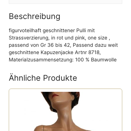
Beschreibung
figurvoteilhaft geschnittener Pulli mit
Strassverzierung, in rot und pink, one size ,
passend von Gr 36 bis 42, Passend dazu weit
geschnittene Kapuzenjacke Artnr 8718,
Materialzusammensetzung: 100 % Baumwolle
Ähnliche Produkte
Dieses
Produkt
weist
mehrere
Varianten