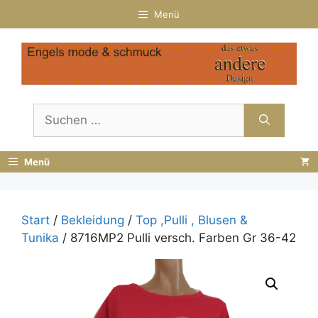
Zum
Menü
Inhalt
springen
Suchen
nach:
Menü
Start
/
Bekleidung
/
Top ,Pulli , Blusen &
Tunika
/ 8716MP2 Pulli versch. Farben Gr 36-42