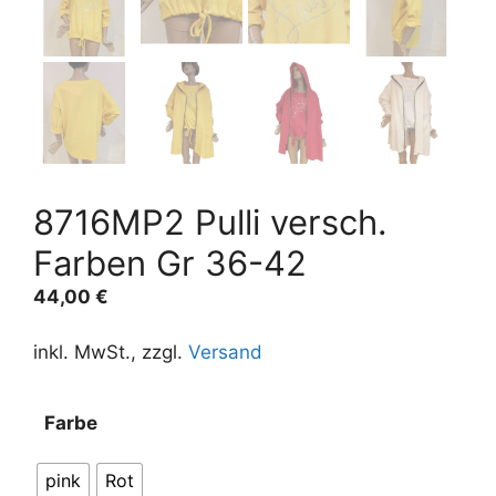
8716MP2 Pulli versch.
Farben Gr 36-42
44,00
€
inkl. MwSt., zzgl.
Versand
A
Farbe
l
t
pink
Rot
e