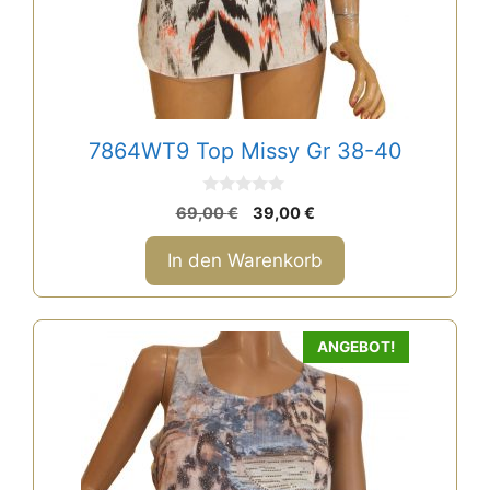
7864WT9 Top Missy Gr 38-40
0
Ursprünglicher
Aktueller
69,00
€
39,00
€
v
Preis
Preis
o
n
war:
ist:
In den Warenkorb
5
69,00 €
39,00 €.
ANGEBOT!