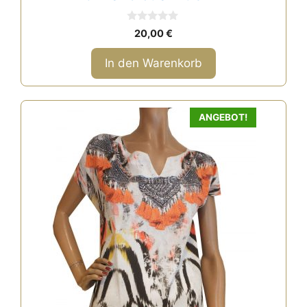
0
20,00
€
v
o
n
In den Warenkorb
5
ANGEBOT!