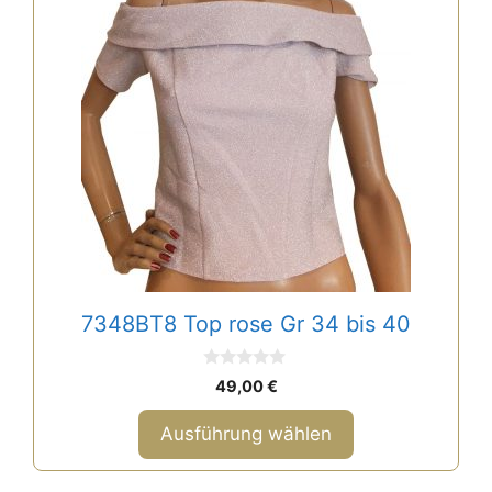
auf.
Die
Optionen
können
auf
der
Produktseite
gewählt
werden
7348BT8 Top rose Gr 34 bis 40
0
49,00
€
v
o
n
Ausführung wählen
5