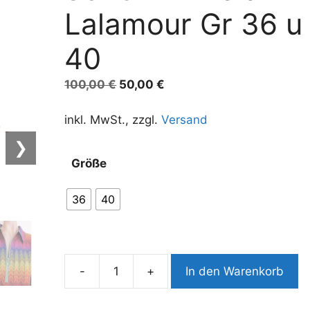
Lalamour Gr 36 u
40
Ursprünglicher
Aktueller
100,00
€
50,00
€
Preis
Preis
war:
ist:
inkl. MwSt., zzgl.
Versand
100,00 €
50,00 €.
❯
A
Größe
l
t
36
40
e
r
n
a
-
+
In den Warenkorb
t
8620LK1
i
Kleid