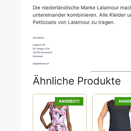
Die niederländische Marke Lalamour mach
untereinander kombinieren. Alle Kleider 
Petticoats von Lalamour zu tragen.
Hersteller:
Lalamour BV
De Trompet 1324
1967DA Heemskerk
Nederland
info@lalamour.nl
Ähnliche Produkte
Dieses
ANGEBOT!
ANGE
Produkt
weist
mehrere
Varianten