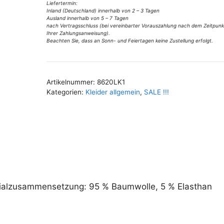
v
Lalamour
Liefertermin:
Inland (Deutschland) innerhalb von 2 – 3 Tagen
e
Gr
Ausland innerhalb von 5 – 7 Tagen
:
36
nach Vertragsschluss (bei vereinbarter Vorauszahlung nach dem Zeitpunk
Ihrer Zahlungsanweisung).
u
Beachten Sie, dass an Sonn- und Feiertagen keine Zustellung erfolgt.
40
Menge
Artikelnummer:
8620LK1
Kategorien:
Kleider allgemein
,
SALE !!!
rialzusammensetzung: 95 % Baumwolle, 5 % Elasthan