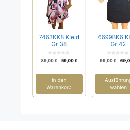
auf.
Die
Optionen
können
auf
7463KK8 Kleid
6699BK6 Kl
der
Gr 38
Gr 42
Produktseite
gewählt
0
0
Ursprünglicher
Aktueller
Ursp
89,00
€
59,00
€
99,00
€
69,
v
v
werden
Preis
Preis
Prei
o
o
n
n
war:
ist:
war:
5
5
89,00 €
59,00 €.
99,0
In den
Ausführun
Warenkorb
wählen