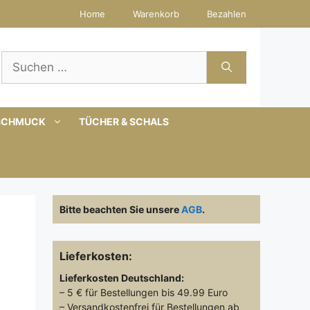
Home
Warenkorb
Bezahlen
Suchen
nach:
SCHMUCK
TÜCHER & SCHALS
Bitte beachten Sie unsere
AGB
.
Lieferkosten:
Lieferkosten
Deutschland:
– 5 € für Bestellungen bis 49.99 Euro
– Versandkostenfrei für Bestellungen ab