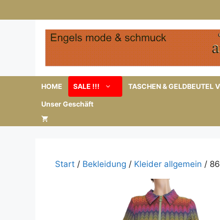
Zum
Inhalt
springen
HOME
SALE !!!
TASCHEN & GELDBEUTEL V
Unser Geschäft
Start
/
Bekleidung
/
Kleider allgemein
/ 86