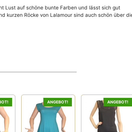
t Lust auf schöne bunte Farben und lässt sich gut
und kurzen Röcke von Lalamour sind auch schön über di
Dieses
BOT!
ANGEBOT!
ANGEBOT!
Produkt
weist
mehrere
Varianten