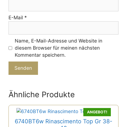
E-Mail
*
Name, E-Mail-Adresse und Website in
diesem Browser für meinen nächsten
Kommentar speichern.
A
l
Ähnliche Produkte
t
e
r
ANGEBOT!
n
6740BT6w Rinascimento Top Gr 38-
a