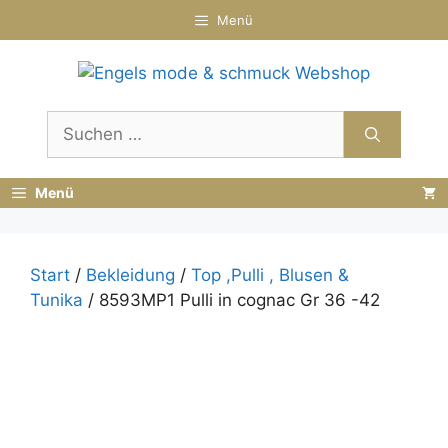
Zum
Menü
Inhalt
springen
Suchen
nach:
Menü
Start
/
Bekleidung
/
Top ,Pulli , Blusen &
Tunika
/ 8593MP1 Pulli in cognac Gr 36 -42