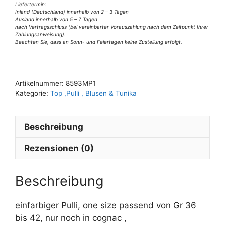
cognac
Liefertermin:
Inland (Deutschland) innerhalb von 2 – 3 Tagen
Gr
Ausland innerhalb von 5 – 7 Tagen
nach Vertragsschluss (bei vereinbarter Vorauszahlung nach dem Zeitpunkt Ihrer
36
Zahlungsanweisung).
-42
Beachten Sie, dass an Sonn- und Feiertagen keine Zustellung erfolgt.
A
Menge
l
t
Artikelnummer:
8593MP1
e
Kategorie:
Top ,Pulli , Blusen & Tunika
r
n
Beschreibung
a
t
Rezensionen (0)
i
v
e
Beschreibung
:
einfarbiger Pulli, one size passend von Gr 36
bis 42, nur noch in cognac ,