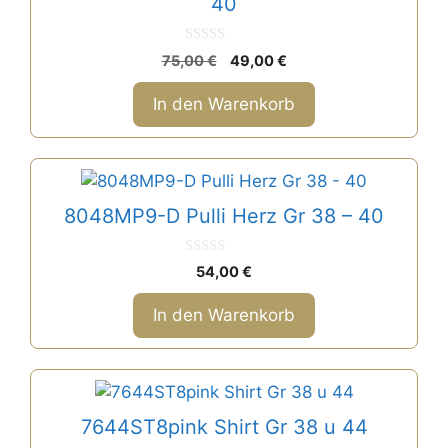
40
t
i
0
Ursprünglicher
Aktueller
75,00
€
49,00
€
v
v
Preis
Preis
o
e
n
war:
ist:
In den Warenkorb
5
:
75,00 €
49,00 €.
8048MP9-D Pulli Herz Gr 38 – 40
0
54,00
€
v
o
n
In den Warenkorb
5
Dieses
Produkt
7644ST8pink Shirt Gr 38 u 44
weist