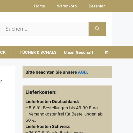
Home
Warenkorb
Bezahlen
Suchen
nach:
UCK
TÜCHER & SCHALS
Unser Geschäft
Bitte beachten Sie unsere
AGB
.
r
Lieferkosten:
Lieferkosten
Deutschland:
– 5 € für Bestellungen bis 49.99 Euro
– Versandkostenfrei für Bestellungen ab
50 €.
Lieferkosten
Schweiz:
– 26.90 € für alle Bestellungen