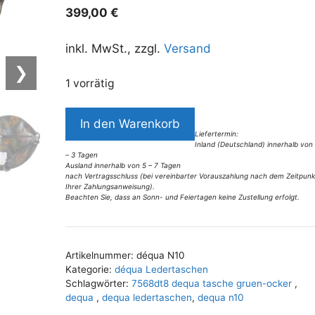
399,00
€
inkl. MwSt., zzgl.
Versand
❯
1 vorrätig
7568DT8
In den Warenkorb
déqua
Liefertermin:
Inland (Deutschland) innerhalb von
Tasche
– 3 Tagen
grün-
Ausland innerhalb von 5 – 7 Tagen
nach Vertragsschluss (bei vereinbarter Vorauszahlung nach dem Zeitpunk
ocker
Ihrer Zahlungsanweisung).
Beachten Sie, dass an Sonn- und Feiertagen keine Zustellung erfolgt.
Menge
A
l
t
Artikelnummer:
déqua N10
e
Kategorie:
déqua Ledertaschen
r
Schlagwörter:
7568dt8 dequa tasche gruen-ocker
,
n
dequa
,
dequa ledertaschen
,
dequa n10