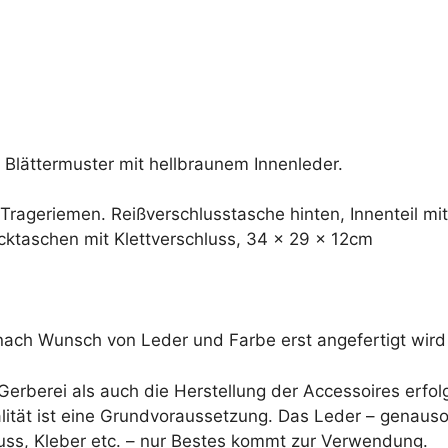
a
t
i
v
e
:
lättermuster mit hellbraunem Innenleder.
rageriemen. Reißverschlusstasche hinten, Innenteil mit
ecktaschen mit Klettverschluss, 34 x 29 x 12cm
e nach Wunsch von Leder und Farbe erst angefertigt wird
erberei als auch die Herstellung der Accessoires erfol
alität ist eine Grundvoraussetzung. Das Leder – genaus
ss, Kleber etc. – nur Bestes kommt zur Verwendung.