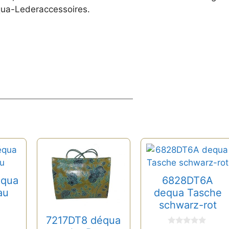
équa-Lederaccessoires.
équa
6828DT6A
au
dequa Tasche
schwarz-rot
7217DT8 déqua