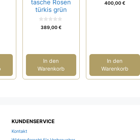
tasche Rosen
0
400,00
€
v
türkis grün
o
n
5
0
389,00
€
v
o
n
5
In den
In den
b
Warenkorb
Warenkorb
KUNDENSERVICE
Kontakt
Widerrufsrecht für Verbraucher