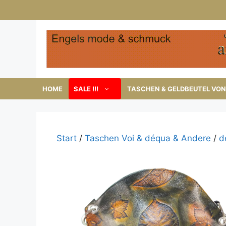
Zum
Inhalt
springen
HOME
SALE !!!
TASCHEN & GELDBEUTEL VON 
Start
/
Taschen Voi & déqua & Andere
/
d