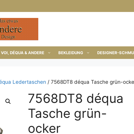
VOI, DÉQUA & ANDERE
BEKLEIDUNG
DESIGNER-SCHM
équa Ledertaschen
/ 7568DT8 déqua Tasche grün-ocke
7568DT8 déqua
Tasche grün-
ocker