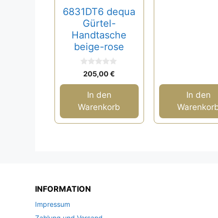
o
6831DT6 dequa
n
5
Gürtel-
Handtasche
beige-rose
0
205,00
€
v
o
n
In den
In den
5
Warenkorb
Warenkor
INFORMATION
Impressum
Zahlung und Versand