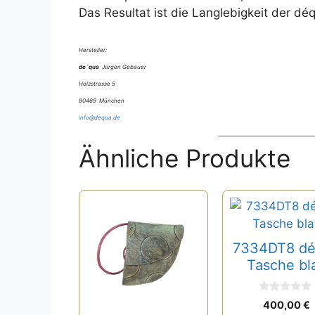
Das Resultat ist die Langlebigkeit der d
Hersteller:
de´qua
Jürgen Gebauer
Holzstrasse 5
80469 München
info@dequa.de
Ähnliche Produkte
7334DT8 d
Tasche bl
0
400,00
€
v