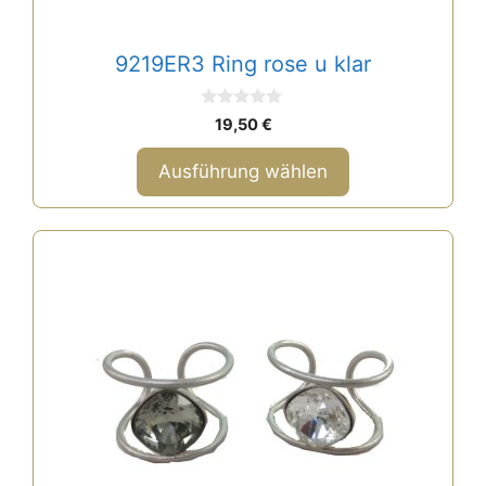
Produktseite
gewählt
9219ER3 Ring rose u klar
werden
0
19,50
€
v
o
n
Ausführung wählen
5
Dieses
Produkt
weist
mehrere
Varianten
auf.
Die
Optionen
können