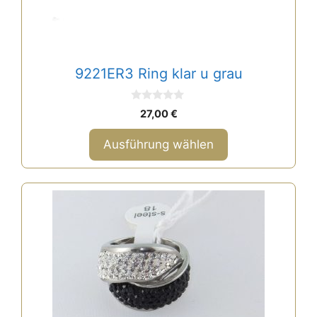
auf
der
Produktseite
gewählt
9221ER3 Ring klar u grau
werden
0
27,00
€
v
o
n
Ausführung wählen
5
Dieses
Produkt
weist
mehrere
Varianten
auf.
Die