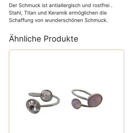
Der Schmuck ist antiallergisch und rostfrei .
Stahl, Titan und Keramik ermöglichen die
Schaffung von wunderschönen Schmuck.
Ähnliche Produkte
Dieses
Produkt
weist
mehrere
Varianten
auf.
Die
Optionen
können
auf
der