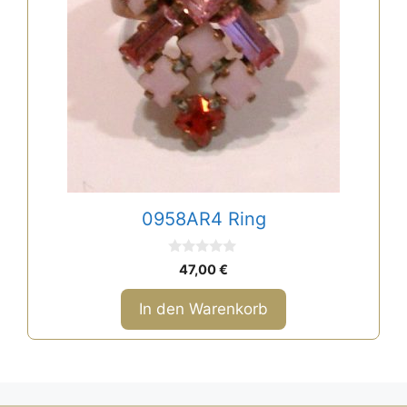
0958AR4 Ring
0
47,00
€
v
o
n
In den Warenkorb
5