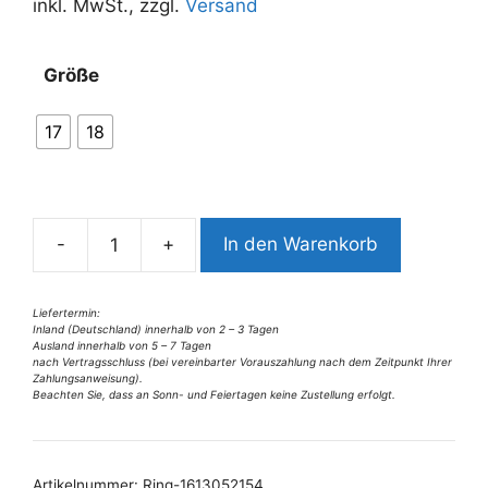
inkl. MwSt., zzgl.
Versand
A
Größe
l
t
17
18
e
r
n
a
-
+
In den Warenkorb
t
6814CR6
i
Ring
v
A
Liefertermin:
Inland (Deutschland) innerhalb von 2 – 3 Tagen
e
Menge
Ausland innerhalb von 5 – 7 Tagen
:
nach Vertragsschluss (bei vereinbarter Vorauszahlung nach dem Zeitpunkt Ihrer
Zahlungsanweisung).
Beachten Sie, dass an Sonn- und Feiertagen keine Zustellung erfolgt.
Artikelnummer:
Ring-1613052154