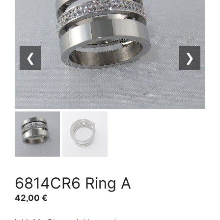
❮
❯
6814CR6 Ring A
42,00
€