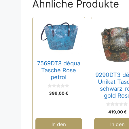
Ähnliche Produkte
7569DT8 déqua
Tasche Rose
9290DT3 d
petrol
Unikat Tas
schwarz-r
0
399,00
€
gold Ros
v
o
n
5
0
419,00
€
v
o
n
In den
In den
5