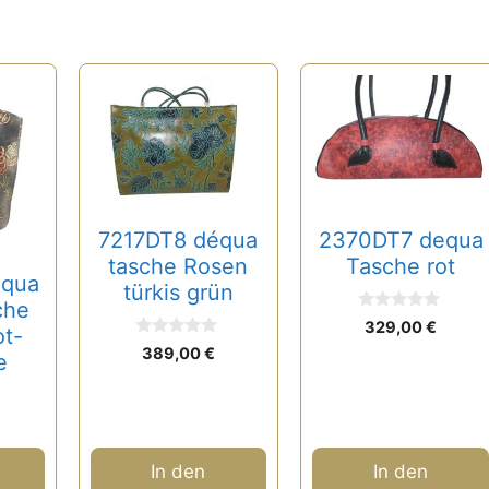
7217DT8 déqua
2370DT7 dequa
tasche Rosen
Tasche rot
équa
türkis grün
che
0
329,00
€
ot-
v
0
o
389,00
€
e
v
n
o
5
n
5
In den
In den