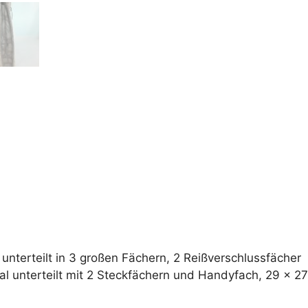
a
t
i
v
e
:
unterteilt in 3 großen Fächern, 2 Reißverschlussfächer
l unterteilt mit 2 Steckfächern und Handyfach, 29 x 27