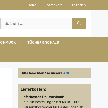
Home
Warenkorb
Bezahlen
Suchen
nach:
SCHMUCK
TÜCHER & SCHALS
Bitte beachten Sie unsere
AGB
.
Lieferkosten:
Lieferkosten
Deutschland:
– 5 € für Bestellungen bis 49.99 Euro
– Versandkostenfrei für Bestellungen ab