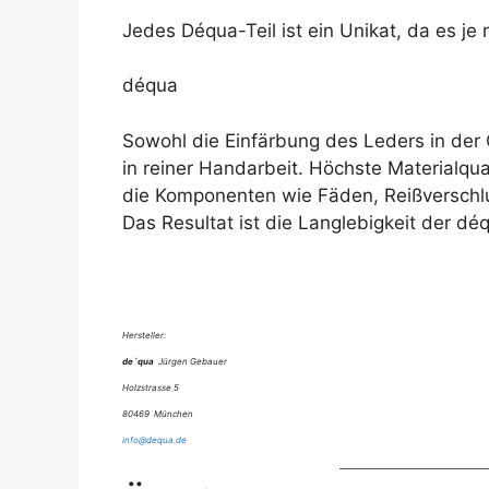
Jedes Déqua-Teil ist ein Unikat, da es j
déqua
Sowohl die Einfärbung des Leders in der G
in reiner Handarbeit. Höchste Materialqu
die Komponenten wie Fäden, Reißverschlu
Das Resultat ist die Langlebigkeit der d
Hersteller:
de´qua
Jürgen Gebauer
Holzstrasse 5
80469 München
info@dequa.de