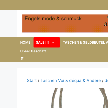
Zum
Inhalt
springen
HOME
SALE !!!
TASCHEN & GELDBEUTEL V
Unser Geschäft
Start
/
Taschen Voi & déqua & Andere
/
d