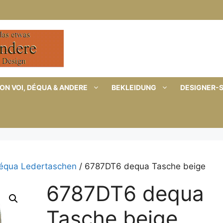
ON VOI, DÉQUA & ANDERE
BEKLEIDUNG
DESIGNER-
équa Ledertaschen
/ 6787DT6 dequa Tasche beige
6787DT6 dequa
Tasche beige