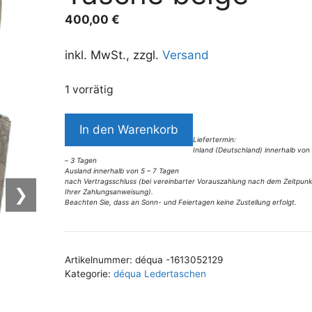
400,00
€
inkl. MwSt., zzgl.
Versand
1 vorrätig
6787DT6
In den Warenkorb
dequa
Liefertermin:
Inland (Deutschland) innerhalb von
Tasche
– 3 Tagen
beige
Ausland innerhalb von 5 – 7 Tagen
nach Vertragsschluss (bei vereinbarter Vorauszahlung nach dem Zeitpunk
Menge
❯
Ihrer Zahlungsanweisung).
Beachten Sie, dass an Sonn- und Feiertagen keine Zustellung erfolgt.
A
l
t
Artikelnummer:
déqua -1613052129
e
Kategorie:
déqua Ledertaschen
r
n