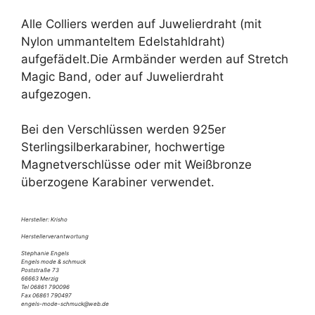
Alle Colliers werden auf Juwelierdraht (mit
Nylon ummanteltem Edelstahldraht)
aufgefädelt.Die Armbänder werden auf Stretch
Magic Band, oder auf Juwelierdraht
aufgezogen.
Bei den Verschlüssen werden 925er
Sterlingsilberkarabiner, hochwertige
Magnetverschlüsse oder mit Weißbronze
überzogene Karabiner verwendet.
Hersteller: Krisho
Herstellerverantwortung
Stephanie Engels
Engels mode & schmuck
Poststraße 73
66663 Merzig
Tel 06861 790096
Fax 06861 790497
engels-mode-schmuck@web.de