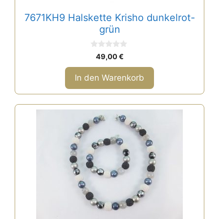
7671KH9 Halskette Krisho dunkelrot-
grün
0
49,00
€
v
o
n
In den Warenkorb
5