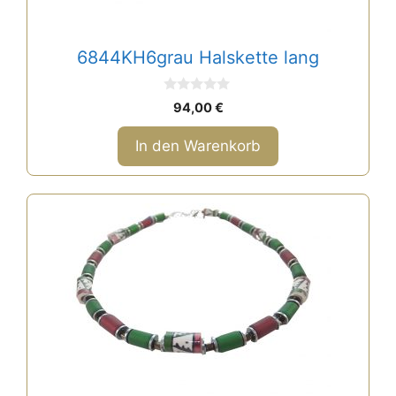
6844KH6grau Halskette lang
0
94,00
€
v
o
n
In den Warenkorb
5