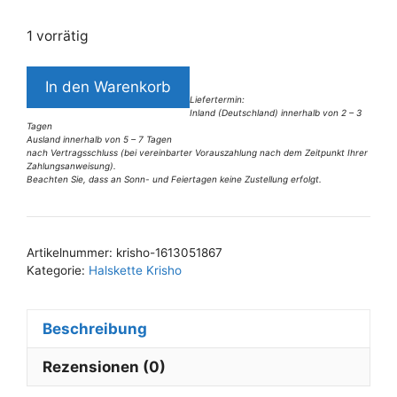
1 vorrätig
6282KH5petrol-
In den Warenkorb
grau
Liefertermin:
Inland (Deutschland) innerhalb von 2 – 3
Menge
Tagen
Ausland innerhalb von 5 – 7 Tagen
nach Vertragsschluss (bei vereinbarter Vorauszahlung nach dem Zeitpunkt Ihrer
Zahlungsanweisung).
Beachten Sie, dass an Sonn- und Feiertagen keine Zustellung erfolgt.
A
l
t
Artikelnummer:
krisho-1613051867
e
Kategorie:
Halskette Krisho
r
n
Beschreibung
a
t
Rezensionen (0)
i
v