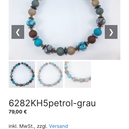
❮
❯
6282KH5petrol-grau
79,00
€
inkl. MwSt., zzgl.
Versand