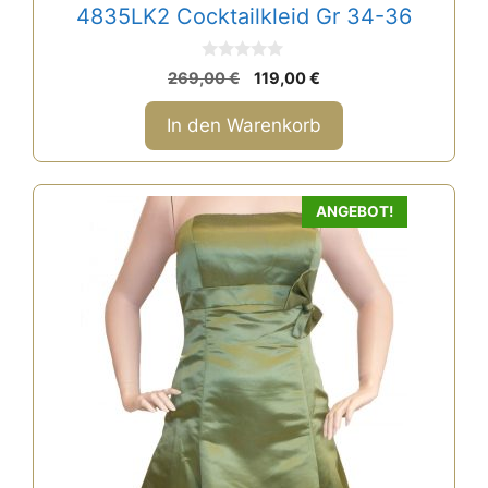
4835LK2 Cocktailkleid Gr 34-36
0
Ursprünglicher
Aktueller
269,00
€
119,00
€
v
Preis
Preis
o
n
war:
ist:
In den Warenkorb
5
269,00 €
119,00 €.
Dieses
ANGEBOT!
Produkt
weist
mehrere
Varianten
auf.
Die
Optionen
können
auf
der