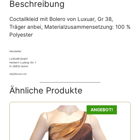
e
Beschreibung
:
Coctailkleid mit Bolero von Luxuar, Gr 38,
Träger anbei, Materialzusammensetzung: 100 %
Polyester
Hersteller:
LUXUAR GmbH
Herbert-Ludwig-Str. 1
D-28832 Achim
info@luxuar.com
Ähnliche Produkte
ANGEBOT!