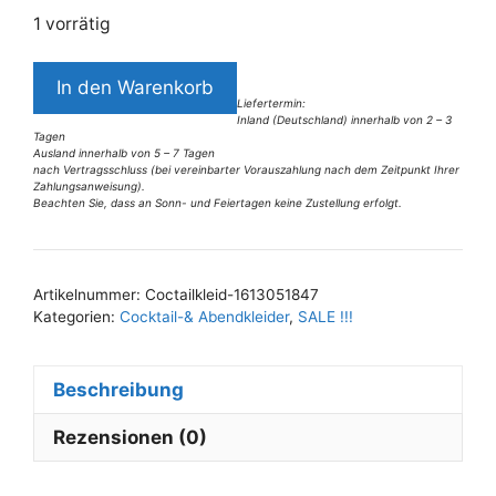
1 vorrätig
6168LK5
In den Warenkorb
Coctailkleid
Liefertermin:
Inland (Deutschland) innerhalb von 2 – 3
2Teiler
Tagen
Gr
Ausland innerhalb von 5 – 7 Tagen
nach Vertragsschluss (bei vereinbarter Vorauszahlung nach dem Zeitpunkt Ihrer
38
Zahlungsanweisung).
Beachten Sie, dass an Sonn- und Feiertagen keine Zustellung erfolgt.
Menge
A
l
t
Artikelnummer:
Coctailkleid-1613051847
e
Kategorien:
Cocktail-& Abendkleider
,
SALE !!!
r
n
Beschreibung
a
t
Rezensionen (0)
i
v