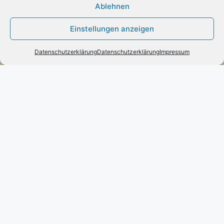
Ablehnen
Zahlung:
Einstellungen anzeigen
– Paypal
– Vorab-Überweisung
Datenschutzerklärung
Datenschutzerklärung
Impressum
– Amazon Pay
Kundenmeinungen
Kontakt
Engels mode & schmuck
Poststraße 73 – D-66663 – Merzig