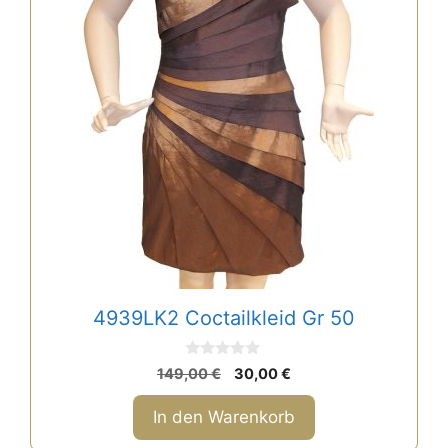
4939LK2 Coctailkleid Gr 50
0
Ursprünglicher
Aktueller
149,00
€
30,00
€
v
Preis
Preis
o
n
war:
ist:
In den Warenkorb
5
149,00 €
30,00 €.