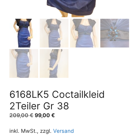
6168LK5 Coctailkleid
2Teiler Gr 38
Ursprünglicher
Aktueller
209,00
€
99,00
€
Preis
Preis
war:
ist:
inkl. MwSt., zzgl.
Versand
209,00 €
99,00 €.