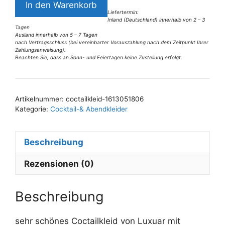
In den Warenkorb
Coctailkleid
Liefertermin:
Inland (Deutschland) innerhalb von 2 – 3
Gr
Tagen
38
Ausland innerhalb von 5 – 7 Tagen
nach Vertragsschluss (bei vereinbarter Vorauszahlung nach dem Zeitpunkt Ihrer
Menge
Zahlungsanweisung).
Beachten Sie, dass an Sonn- und Feiertagen keine Zustellung erfolgt.
A
l
t
Artikelnummer:
coctailkleid-1613051806
e
Kategorie:
Cocktail-& Abendkleider
r
n
Beschreibung
a
t
Rezensionen (0)
i
v
e
Beschreibung
:
sehr schönes Coctailkleid von Luxuar mit