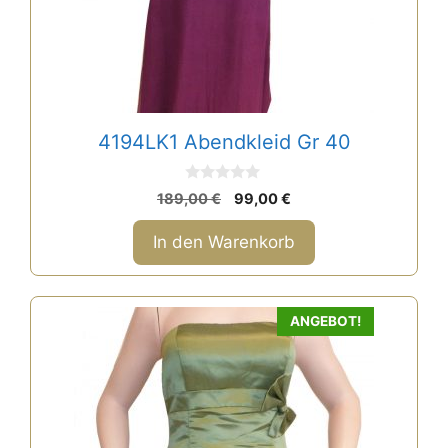
4194LK1 Abendkleid Gr 40
0
Ursprünglicher
Aktueller
189,00
€
99,00
€
v
Preis
Preis
o
n
war:
ist:
In den Warenkorb
5
189,00 €
99,00 €.
Dieses
ANGEBOT!
Produkt
weist
mehrere
Varianten
auf.