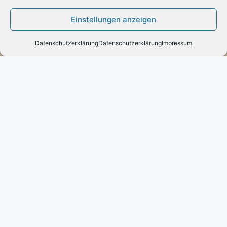
Zahlung:
Einstellungen anzeigen
– Paypal
– Vorab-Überweisung
Datenschutzerklärung
Datenschutzerklärung
Impressum
– Amazon Pay
Kundenmeinungen
Kontakt
Engels mode & schmuck
Poststraße 73 – D-66663 – Merzig