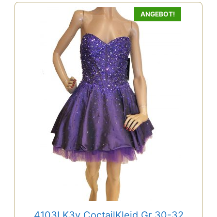
ANGEBOT!
4103LK3v CoctailKleid Gr 30-32