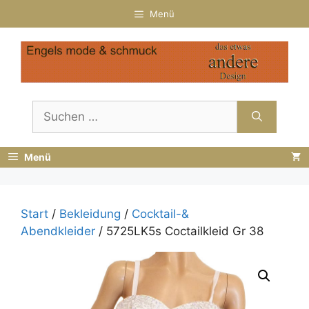
Zum
Menü
Inhalt
springen
Suchen
nach:
Menü
Start
/
Bekleidung
/
Cocktail-&
Abendkleider
/ 5725LK5s Coctailkleid Gr 38