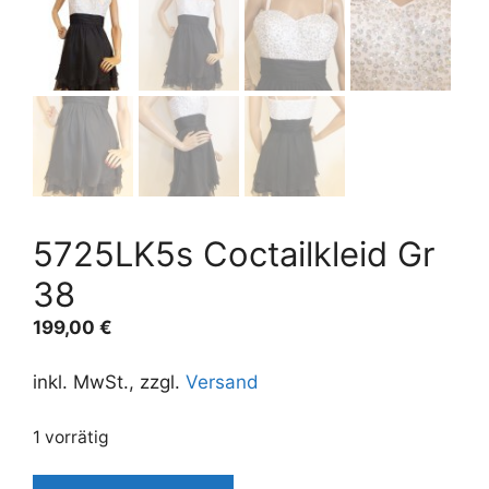
5725LK5s Coctailkleid Gr
38
199,00
€
inkl. MwSt., zzgl.
Versand
1 vorrätig
5725LK5s