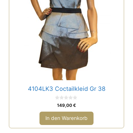
4104LK3 Coctailkleid Gr 38
0
149,00
€
v
o
n
In den Warenkorb
5