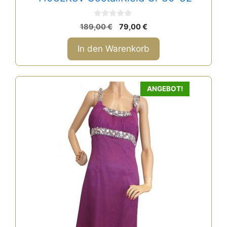
0
Ursprünglicher
Aktueller
189,00
€
79,00
€
v
Preis
Preis
o
n
war:
ist:
In den Warenkorb
5
189,00 €
79,00 €.
ANGEBOT!