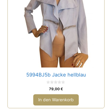
5994BJ5b Jacke hellblau
0
79,00
€
v
o
n
In den Warenkorb
5