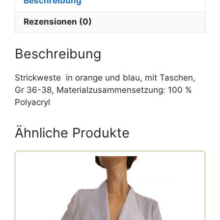
Beschreibung
a
t
Rezensionen (0)
i
v
e
Beschreibung
:
Strickweste in orange und blau, mit Taschen,
Gr 36-38, Materialzusammensetzung: 100 %
Polyacryl
Ähnliche Produkte