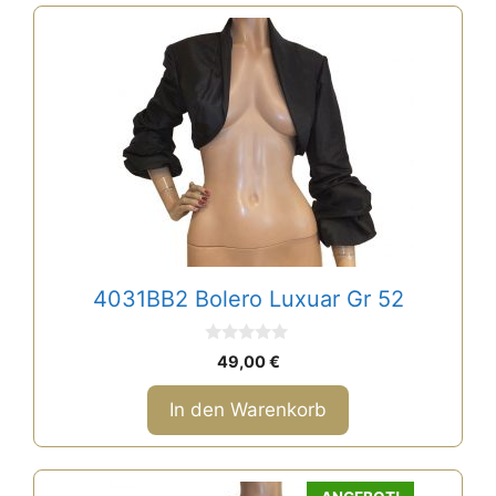
4031BB2 Bolero Luxuar Gr 52
0
49,00
€
v
o
n
In den Warenkorb
5