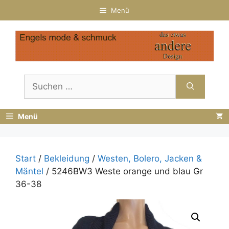
Zum
Menü
Inhalt
springen
Suchen
nach:
Menü
Start
/
Bekleidung
/
Westen, Bolero, Jacken &
Mäntel
/ 5246BW3 Weste orange und blau Gr
36-38