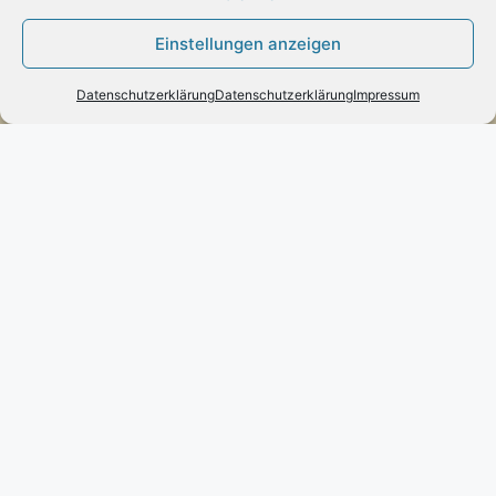
Kontakt
Engels mode & schmuck
Einstellungen anzeigen
Poststraße 73 – D-66663 – Merzig
Datenschutzerklärung
Datenschutzerklärung
Impressum
Telefon:
0049(0)6861-790096
Fax:
0049(0)6861-790497
Handy:
0049(0)170-3432525
engels-mode-schmuck@web.de
Öffnungszeiten:
Montag: 10 – 13 Uhr
Dienstag bis Freitag: 10 – 13 und 14 – 17 Uhr
Samstag: 10 – 13 Uhr
Vertrag widerrufen