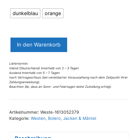
dunkelblau
orange
5246BW3
In den Warenkorb
Weste
orange
und
Liefertermin:
Inland (Deutschland) innerhalb von 2 – 3 Tagen
blau
Ausland innerhalb von 5 – 7 Tagen
nach Vertragsschluss (bei vereinbarter Vorauszahlung nach dem Zeitpunkt Ihrer
Gr
Zahlungsanweisung).
36-
Beachten Sie, dass an Sonn- und Feiertagen keine Zustellung erfolgt.
A
38
l
Menge
t
Artikelnummer:
Weste-1613052379
e
Kategorie:
Westen, Bolero, Jacken & Mäntel
r
n