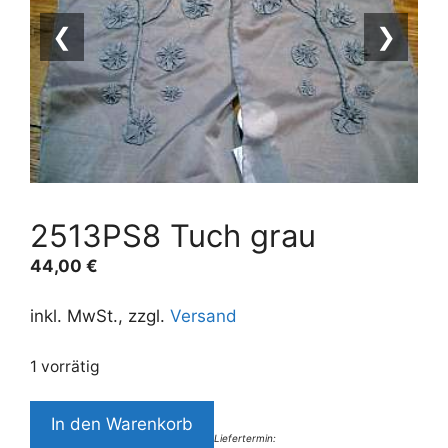
❮
❯
2513PS8 Tuch grau
44,00
€
inkl. MwSt., zzgl.
Versand
1 vorrätig
2513PS8
In den Warenkorb
Tuch
Liefertermin: