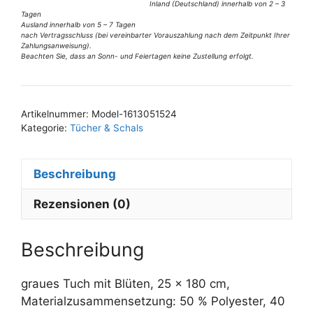
Inland (Deutschland) innerhalb von 2 – 3
grau
Tagen
Menge
Ausland innerhalb von 5 – 7 Tagen
nach Vertragsschluss (bei vereinbarter Vorauszahlung nach dem Zeitpunkt Ihrer
Zahlungsanweisung).
Beachten Sie, dass an Sonn- und Feiertagen keine Zustellung erfolgt.
A
l
t
Artikelnummer:
Model-1613051524
e
Kategorie:
Tücher & Schals
r
n
Beschreibung
a
t
Rezensionen (0)
i
v
e
Beschreibung
:
graues Tuch mit Blüten, 25 x 180 cm,
Materialzusammensetzung: 50 % Polyester, 40