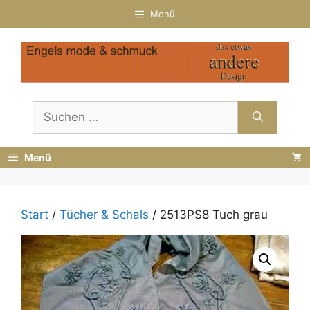
Zum
Menü
Inhalt
springen
Suchen
nach:
Menü
Start
/
Tücher & Schals
/ 2513PS8 Tuch grau