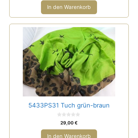
o
n
In den Warenkorb
5
5433PS31 Tuch grün-braun
0
29,00
€
v
o
n
In den Warenkorb