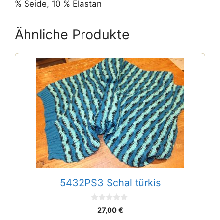
% Seide, 10 % Elastan
Ähnliche Produkte
5432PS3 Schal türkis
0
27,00
€
v