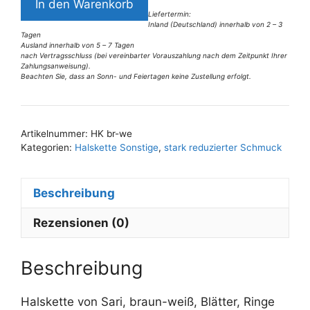
In den Warenkorb
Halskette
Liefertermin:
Inland (Deutschland) innerhalb von 2 – 3
von
Tagen
Sari,
Ausland innerhalb von 5 – 7 Tagen
nach Vertragsschluss (bei vereinbarter Vorauszahlung nach dem Zeitpunkt Ihrer
braun-
Zahlungsanweisung).
Beachten Sie, dass an Sonn- und Feiertagen keine Zustellung erfolgt.
weiß
A
Menge
l
t
Artikelnummer:
HK br-we
e
Kategorien:
Halskette Sonstige
,
stark reduzierter Schmuck
r
n
Beschreibung
a
t
Rezensionen (0)
i
v
e
Beschreibung
:
Halskette von Sari, braun-weiß, Blätter, Ringe