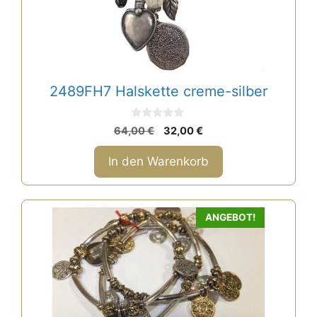
2489FH7 Halskette creme-silber
0
Ursprünglicher
Aktueller
64,00
€
32,00
€
v
Preis
Preis
o
n
war:
ist:
In den Warenkorb
5
64,00 €
32,00 €.
ANGEBOT!