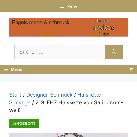
Zum
Menü
Inhalt
springen
Suchen
nach:
Menü
Start
/
Designer-Schmuck
/
Halskette
Sonstige
/ 2191FH7 Halskette von Sari, braun-
weiß
ANGEBOT!