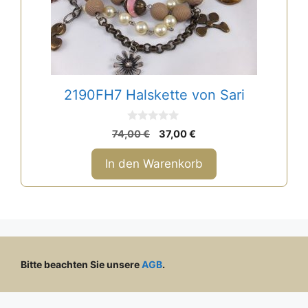
2190FH7 Halskette von Sari
0
Ursprünglicher
Aktueller
74,00
€
37,00
€
v
Preis
Preis
o
n
war:
ist:
In den Warenkorb
5
74,00 €
37,00 €.
Bitte beachten Sie unsere
AGB
.