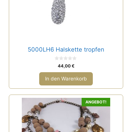
5000LH6 Halskette tropfen
0
44,00
€
v
o
n
In den Warenkorb
5
ANGEBOT!