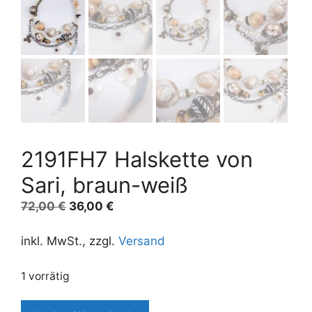
2191FH7 Halskette von
Sari, braun-weiß
Ursprünglicher
Aktueller
72,00
€
36,00
€
Preis
Preis
war:
ist:
inkl. MwSt., zzgl.
Versand
72,00 €
36,00 €.
1 vorrätig
2191FH7