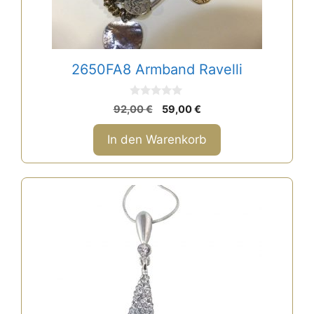
2650FA8 Armband Ravelli
0
Ursprünglicher
Aktueller
92,00
€
59,00
€
v
Preis
Preis
o
n
war:
ist:
In den Warenkorb
5
92,00 €
59,00 €.