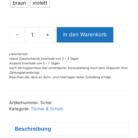
braun
violett
e
r
n
a
-
+
In den Warenkorb
t
1935PS6gl
i
Schal
v
verziert
Liefertermin:
Inland (Deutschland) innerhalb von 2 – 3 Tagen
e
Menge
Ausland innerhalb von 5 – 7 Tagen
:
nach Vertragsschluss (bei vereinbarter Vorauszahlung nach dem Zeitpunkt Ihrer
Zahlungsanweisung).
Beachten Sie, dass an Sonn- und Feiertagen keine Zustellung erfolgt.
Artikelnummer:
Schal
Kategorie:
Tücher & Schals
Beschreibung