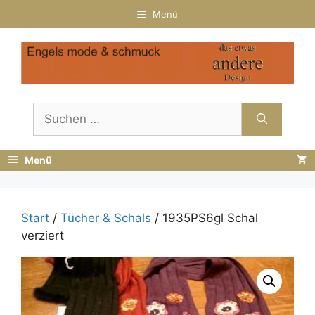
Zum
Menü
Inhalt
springen
Suchen
nach:
Menü
Start
/
Tücher & Schals
/ 1935PS6gl Schal
verziert