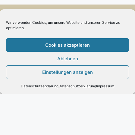
Wir verwenden Cookies, um unsere Website und unseren Service zu
Vertrag widerrufen
optimieren.
Cookies akzeptieren
Ablehnen
INFORMATION
Einstellungen anzeigen
Impressum
Zahlung und Versand
Datenschutzerklärung
Datenschutzerklärung
Impressum
Allgemeine Geschäftsbedingungen und
Kundeninformationen
Datenschutzerklärung
KUNDENSERVICE