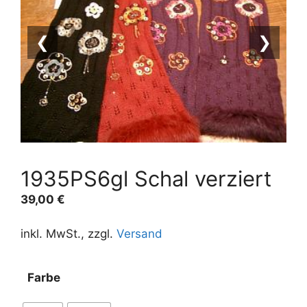
❮
❯
1935PS6gl Schal verziert
39,00
€
inkl. MwSt., zzgl.
Versand
A
Farbe
l
t