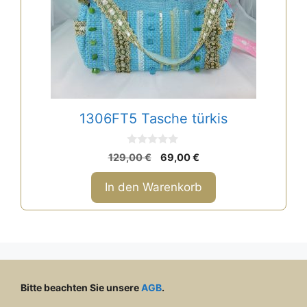
1306FT5 Tasche türkis
0
Ursprünglicher
Aktueller
129,00
€
69,00
€
v
Preis
Preis
o
n
war:
ist:
In den Warenkorb
5
129,00 €
69,00 €.
Bitte beachten Sie unsere
AGB
.