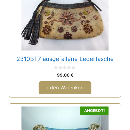
2310BT7 ausgefallene Ledertasche
0
99,00
€
v
o
n
In den Warenkorb
5
ANGEBOT!