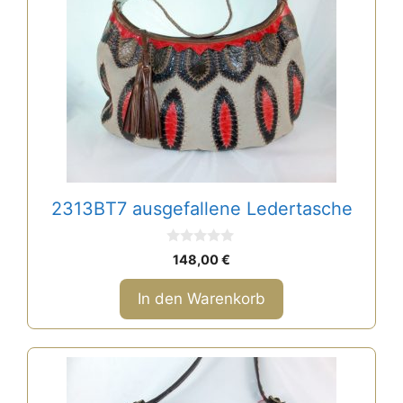
2313BT7 ausgefallene Ledertasche
0
148,00
€
v
o
n
In den Warenkorb
5