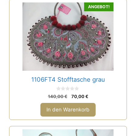
ANGEBOT!
1106FT4 Stofftasche grau
0
Ursprünglicher
Aktueller
140,00
€
70,00
€
v
Preis
Preis
o
n
war:
ist:
In den Warenkorb
5
140,00 €
70,00 €.