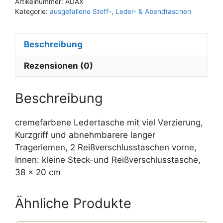
Artikelnummer:
ADAX
e
Kategorie:
ausgefallene Stoff-, Leder- & Abendtaschen
r
n
Beschreibung
a
t
Rezensionen (0)
i
v
e
Beschreibung
:
cremefarbene Ledertasche mit viel Verzierung,
Kurzgriff und abnehmbarere langer
Trageriemen, 2 Reißverschlusstaschen vorne,
Innen: kleine Steck-und Reißverschlusstasche,
38 x 20 cm
Ähnliche Produkte