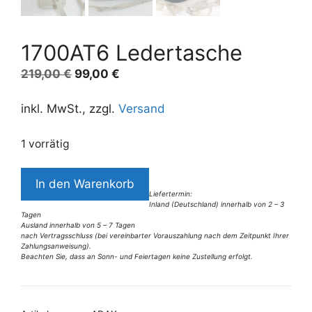
1700AT6 Ledertasche
Ursprünglicher
Aktueller
219,00
€
99,00
€
Preis
Preis
war:
ist:
inkl. MwSt., zzgl.
Versand
219,00 €
99,00 €.
1 vorrätig
1700AT6
In den Warenkorb
Ledertasche
Liefertermin:
Inland (Deutschland) innerhalb von 2 – 3
Menge
Tagen
Ausland innerhalb von 5 – 7 Tagen
nach Vertragsschluss (bei vereinbarter Vorauszahlung nach dem Zeitpunkt Ihrer
Zahlungsanweisung).
Beachten Sie, dass an Sonn- und Feiertagen keine Zustellung erfolgt.
A
l
t