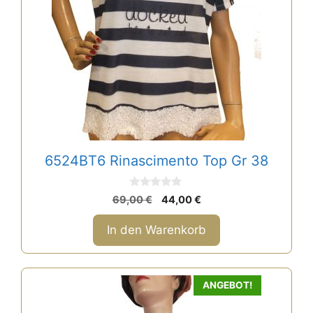
6524BT6 Rinascimento Top Gr 38
0
Ursprünglicher
Aktueller
69,00
€
44,00
€
v
Preis
Preis
o
n
war:
ist:
In den Warenkorb
5
69,00 €
44,00 €.
Dieses
ANGEBOT!
Produkt