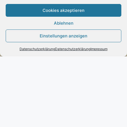
Cookies akzeptieren
Ablehnen
Zahlung:
Einstellungen anzeigen
– Paypal
– Vorab-Überweisung
Datenschutzerklärung
Datenschutzerklärung
Impressum
– Amazon Pay
Kundenmeinungen
Kontakt