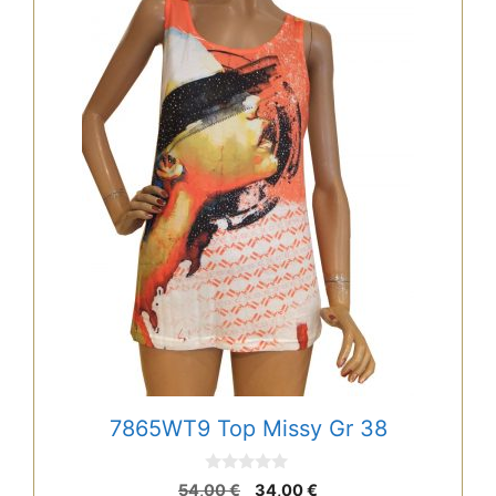
7865WT9 Top Missy Gr 38
0
Ursprünglicher
Aktueller
54,00
€
34,00
€