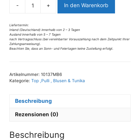
-
+
In den Warenkorb
t
10137MB6
i
Missy
v
Smile
Liefertermin:
Inland (Deutschland) innerhalb von 2 – 3 Tagen
e
Bluse
Ausland innerhalb von 5 – 7 Tagen
:
blau
nach Vertragsschluss (bei vereinbarter Vorauszahlung nach dem Zeitpunkt Ihrer
Zahlungsanweisung).
Gr
Beachten Sie, dass an Sonn- und Feiertagen keine Zustellung erfolgt.
36,
38
u
Artikelnummer:
10137MB6
42
Kategorie:
Top ,Pulli , Blusen & Tunika
Menge
Beschreibung
Rezensionen (0)
Beschreibung