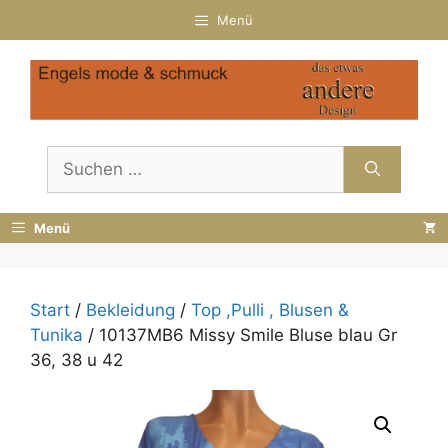
Zum
Menü
Inhalt
springen
Suchen
nach:
Menü
Start
/
Bekleidung
/
Top ,Pulli , Blusen &
Tunika
/ 10137MB6 Missy Smile Bluse blau Gr
36, 38 u 42