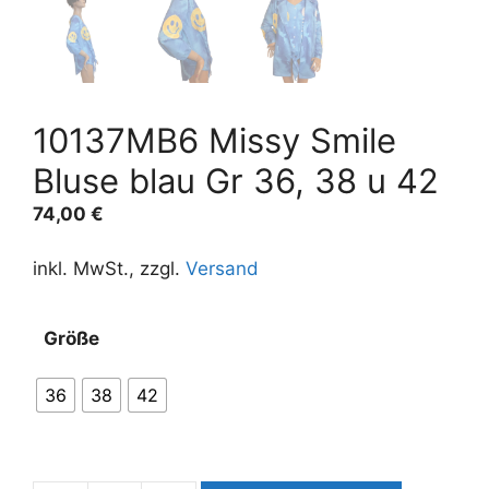
10137MB6 Missy Smile
Bluse blau Gr 36, 38 u 42
74,00
€
inkl. MwSt., zzgl.
Versand
A
Größe
l
t
36
38
42
e
r
n
a