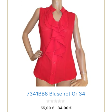
weist
mehrere
Varianten
auf.
Die
Optionen
können
auf
der
Produktseite
gewählt
werden
7341BB8 Bluse rot Gr 34
0
Ursprünglicher
Aktueller
55,00
€
34,00
€
v