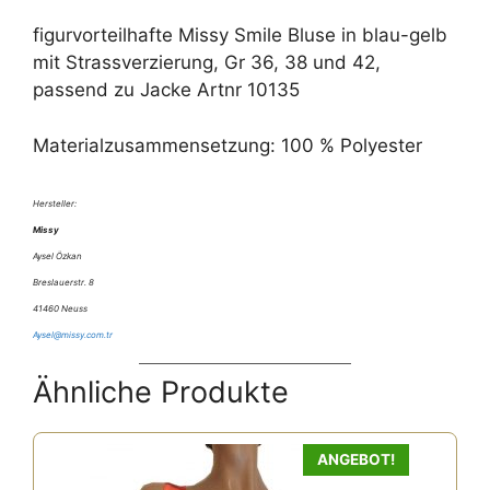
figurvorteilhafte Missy Smile Bluse in blau-gelb
mit Strassverzierung, Gr 36, 38 und 42,
passend zu Jacke Artnr 10135
Materialzusammensetzung: 100 % Polyester
Hersteller:
Missy
Aysel Özkan
Breslauerstr. 8
41460 Neuss
Aysel@missy.com.tr
Ähnliche Produkte
ANGEBOT!