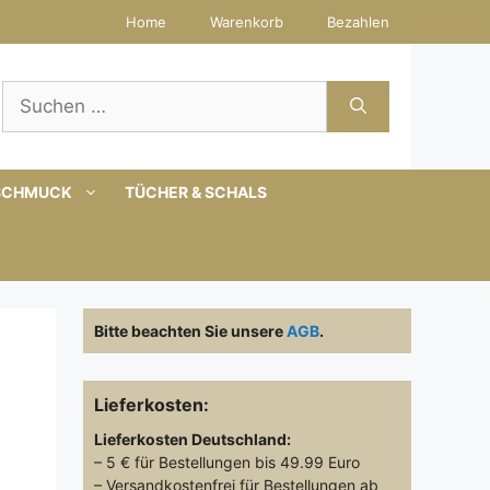
Home
Warenkorb
Bezahlen
Suchen
nach:
SCHMUCK
TÜCHER & SCHALS
Bitte beachten Sie unsere
AGB
.
Lieferkosten:
Lieferkosten
Deutschland:
– 5 € für Bestellungen bis 49.99 Euro
– Versandkostenfrei für Bestellungen ab