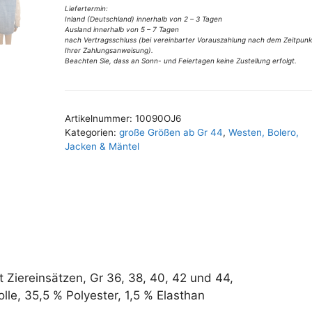
v
Hippi
Liefertermin:
Inland (Deutschland) innerhalb von 2 – 3 Tagen
e
Gr
Ausland innerhalb von 5 – 7 Tagen
:
36,
nach Vertragsschluss (bei vereinbarter Vorauszahlung nach dem Zeitpunk
Ihrer Zahlungsanweisung).
38,
Beachten Sie, dass an Sonn- und Feiertagen keine Zustellung erfolgt.
40,
42
u
Artikelnummer:
10090OJ6
44
Kategorien:
große Größen ab Gr 44
,
Westen, Bolero,
Menge
Jacken & Mäntel
t Ziereinsätzen, Gr 36, 38, 40, 42 und 44,
e, 35,5 % Polyester, 1,5 % Elasthan