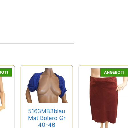
Dieses
BOT!
ANGEBOT!
Produkt
weist
mehrere
Varianten
auf.
5163MB3blau
Die
Mat Bolero Gr
Optionen
40-46