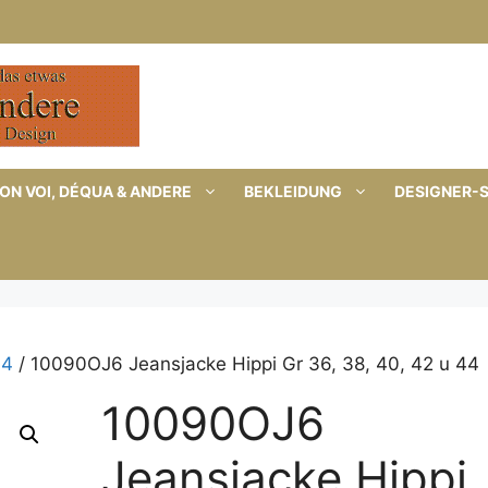
ON VOI, DÉQUA & ANDERE
BEKLEIDUNG
DESIGNER-
44
/ 10090OJ6 Jeansjacke Hippi Gr 36, 38, 40, 42 u 44
10090OJ6
Jeansjacke Hippi