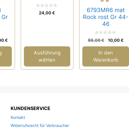
können
auf
3
6793MR6 mat
0
24,00
€
der
v
d Gr
Rock rost Gr 44-
o
Produktseite
46
n
5
gewählt
werden
0
rünglicher
Aktueller
Ursprüngl
Ak
00
€
86,00
€
10,00
€
v
s
Preis
Preis
Pr
o
n
ist:
war:
ist
g
Ausführung
In den
5
,00 €
99,00 €.
86,00 €
10
wählen
Warenkorb
KUNDENSERVICE
Kontakt
Widerrufsrecht für Verbraucher