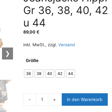
Gr 36, 38, 40, 42
u 44
89,00
€
inkl. MwSt., zzgl.
Versand
❯
A
Größe
l
t
36
38
40
42
44
e
r
n
a
-
+
In den Warenkorb
t
10090OJ6
i
Jeansjacke