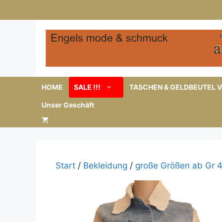
Zum
Inhalt
springen
HOME
SALE !!!
TASCHEN & GELDBEUTEL V
Unser Geschäft
Start
/
Bekleidung
/
große Größen ab Gr 