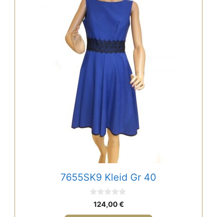
7655SK9 Kleid Gr 40
0
124,00
€
v
o