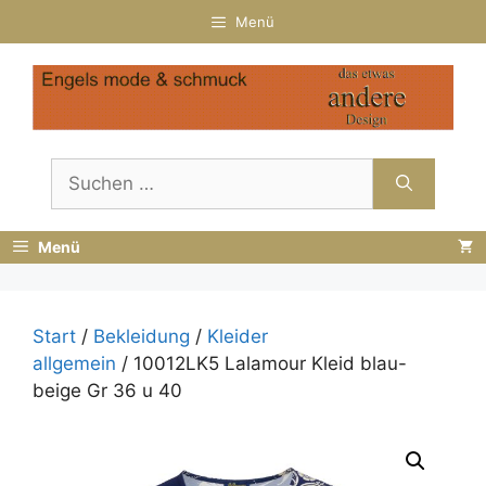
Zum
Menü
Inhalt
springen
Suchen
nach:
Menü
Start
/
Bekleidung
/
Kleider
allgemein
/ 10012LK5 Lalamour Kleid blau-
beige Gr 36 u 40