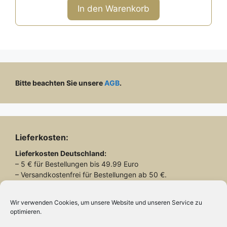
n
In den Warenkorb
5
Bitte beachten Sie unsere
AGB
.
Lieferkosten:
Lieferkosten
Deutschland:
– 5 € für Bestellungen bis 49.99 Euro
– Versandkostenfrei für Bestellungen ab 50 €.
Lieferkosten
Schweiz:
– 26.90 € für alle Bestellungen
Wir verwenden Cookies, um unsere Website und unseren Service zu
optimieren.
Lieferung mit DHL