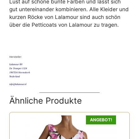
Lust auf schöne bunte Farben und lässt sich
gut untereinander kombinieren. Alle Kleider und
kurzen Röcke von Lalamour sind auch schön
über die Petticoats von Lalamour zu tragen.
Hersteller:
Lalamour BV
De Trompet 1324
1967DA Heemskerk
Nederland
info@lalamour.nl
Ähnliche Produkte
ANGEBOT!