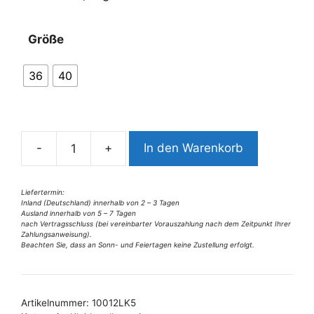
A
Größe
l
t
36
40
e
r
n
a
-
+
In den Warenkorb
t
10012LK5
i
Lalamour
v
Kleid
Liefertermin:
Inland (Deutschland) innerhalb von 2 – 3 Tagen
e
blau-
Ausland innerhalb von 5 – 7 Tagen
:
beige
nach Vertragsschluss (bei vereinbarter Vorauszahlung nach dem Zeitpunkt Ihrer
Zahlungsanweisung).
Gr
Beachten Sie, dass an Sonn- und Feiertagen keine Zustellung erfolgt.
36
u
40
Artikelnummer:
10012LK5
Menge