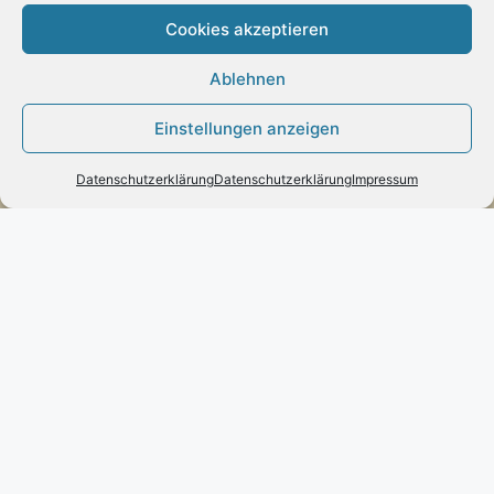
Cookies akzeptieren
Ablehnen
Zahlung:
Einstellungen anzeigen
– Paypal
– Vorab-Überweisung
Datenschutzerklärung
Datenschutzerklärung
Impressum
– Amazon Pay
Kundenmeinungen
Kontakt