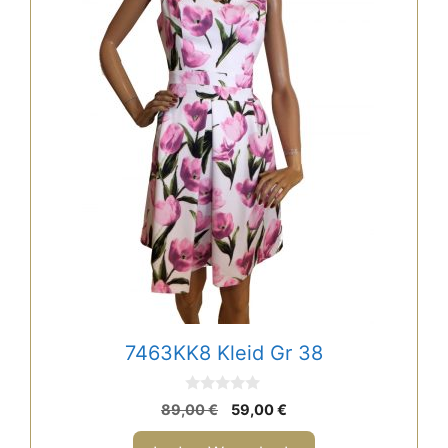
7463KK8 Kleid Gr 38
0
Ursprünglicher
Aktueller
89,00
€
59,00
€
v
Preis
Preis
o
n