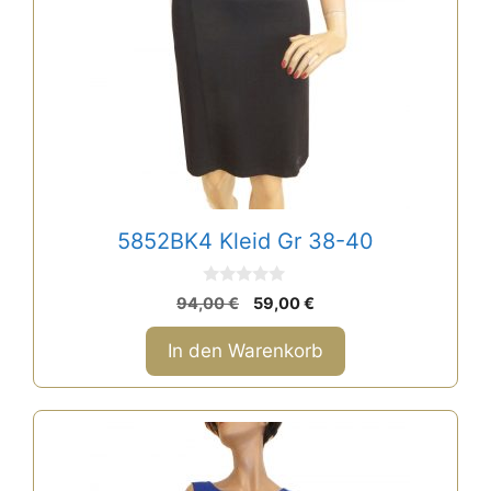
5852BK4 Kleid Gr 38-40
0
Ursprünglicher
Aktueller
94,00
€
59,00
€
v
Preis
Preis
o
n
war:
ist:
In den Warenkorb
5
94,00 €
59,00 €.