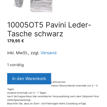
10005OT5 Pavini Leder-
Tasche schwarz
179,95
€
inkl. MwSt., zzgl.
Versand
1 vorrätig
10005OT5
In den Warenkorb
Pavini
Liefertermin:
Inland (Deutschland) innerhalb von 2 – 3
Leder-
Tagen
Tasche
Ausland innerhalb von 5 – 7 Tagen
nach Vertragsschluss (bei vereinbarter Vorauszahlung nach dem Zeitpunkt Ihrer
schwarz
Zahlungsanweisung).
Beachten Sie, dass an Sonn- und Feiertagen keine Zustellung erfolgt.
Menge