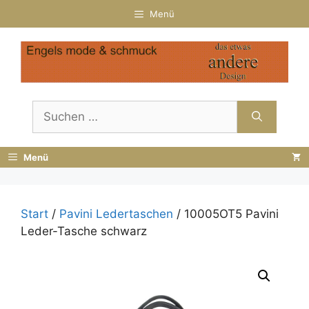
Zum
Menü
Inhalt
springen
Suchen
nach:
Menü
Start
/
Pavini Ledertaschen
/ 10005OT5 Pavini
Leder-Tasche schwarz