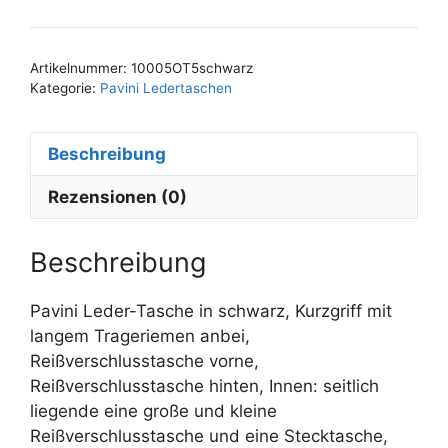
A
l
t
Artikelnummer:
10005OT5schwarz
e
Kategorie:
Pavini Ledertaschen
r
n
Beschreibung
a
t
Rezensionen (0)
i
v
e
Beschreibung
:
Pavini Leder-Tasche in schwarz, Kurzgriff mit
langem Trageriemen anbei,
Reißverschlusstasche vorne,
Reißverschlusstasche hinten, Innen: seitlich
liegende eine große und kleine
Reißverschlusstasche und eine Stecktasche,