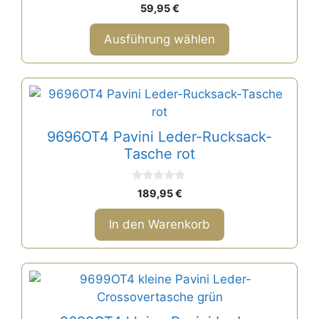
0
59,95
€
v
o
n
Ausführung wählen
5
9696OT4 Pavini Leder-Rucksack-
Tasche rot
0
189,95
€
v
o
n
In den Warenkorb
5