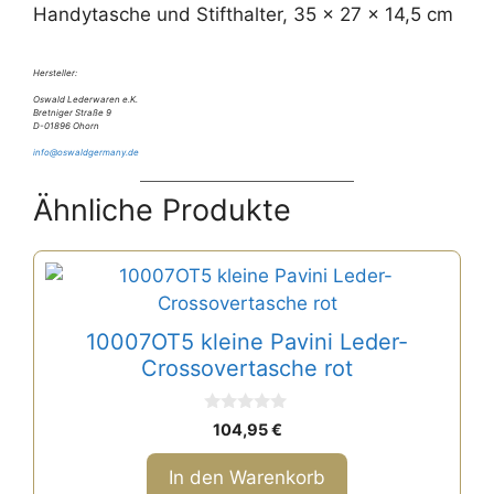
Handytasche und Stifthalter, 35 x 27 x 14,5 cm
Hersteller:
Oswald Lederwaren e.K.
Bretniger Straße 9
D-01896 Ohorn
info@oswaldgermany.de
Ähnliche Produkte
10007OT5 kleine Pavini Leder-
Crossovertasche rot
0
104,95
€
v
o
n
In den Warenkorb
5