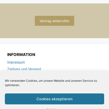
Vertrag widerrufen
INFORMATION
Impressum
Zahlung und Versand
Allgemeine Geschäftsbedingungen und
Kundeninformationen
Wir verwenden Cookies, um unsere Website und unseren Service zu
optimieren.
Datenschutzerklärung
Cookies akzeptieren
KUNDENSERVICE