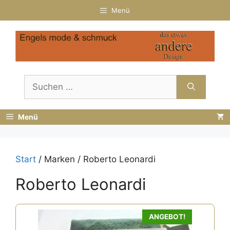
Zum
Menü
Inhalt
springen
Suchen
nach:
Menü
Start
/ Marken / Roberto Leonardi
Roberto Leonardi
Dieses
ANGEBOT!
Produkt