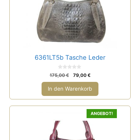
6361LT5b Tasche Leder
0
Ursprünglicher
Aktueller
175,00
€
79,00
€
v
Preis
Preis
o
n
war:
ist:
In den Warenkorb
5
175,00 €
79,00 €.
ANGEBOT!