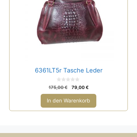
6361LT5r Tasche Leder
0
Ursprünglicher
Aktueller
175,00
€
79,00
€
v
Preis
Preis
o
n
war:
ist:
In den Warenkorb
5
175,00 €
79,00 €.