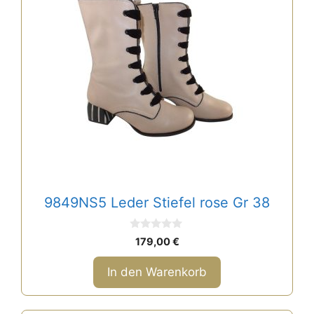
9849NS5 Leder Stiefel rose Gr 38
0
179,00
€
v
o
n
In den Warenkorb
5