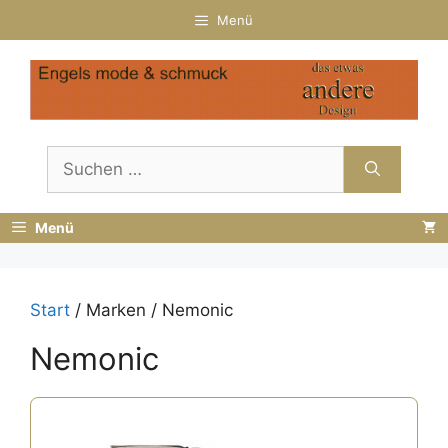
Zum
Menü
Inhalt
springen
Suchen
nach:
Menü
Start
/ Marken / Nemonic
Nemonic