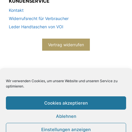
KUNDENSERVICE
Kontakt
Widerrufsrecht für Verbraucher
Leder Handtaschen von VOI
Vertrag widerrufen
Wir verwenden Cookies, um unsere Website und unseren Service zu
optimieren.
2026© Engels mode schmuck -
Datenschutzerklärung
-
Impressum
- Bitte beachten Sie unsere
AGB
Cookies akzeptieren
Ablehnen
Einstellungen anzeigen