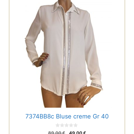
7374BB8c Bluse creme Gr 40
0
Ursprünglicher
Aktueller
89,00
€
49,00
€