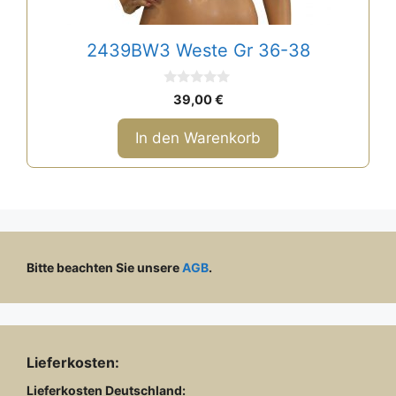
2439BW3 Weste Gr 36-38
0
39,00
€
v
o
n
In den Warenkorb
5
Bitte beachten Sie unsere
AGB
.
Lieferkosten:
Lieferkosten
Deutschland: