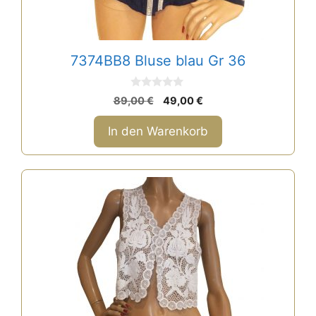
7374BB8 Bluse blau Gr 36
0
Ursprünglicher
Aktueller
89,00
€
49,00
€
v
Preis
Preis
o
n
war:
ist:
In den Warenkorb
5
89,00 €
49,00 €.