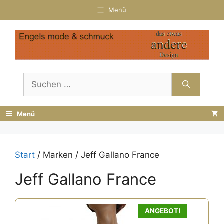
Zum
Menü
Inhalt
springen
Suchen
nach:
Menü
Start
/ Marken / Jeff Gallano France
Jeff Gallano France
ANGEBOT!